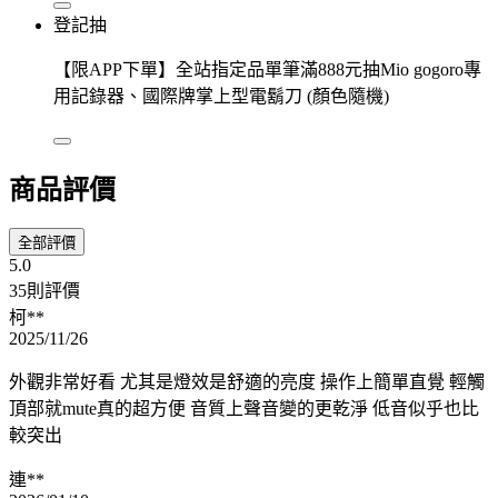
登記抽
【限APP下單】全站指定品單筆滿888元抽Mio gogoro專
用記錄器、國際牌掌上型電鬍刀 (顏色隨機)
商品評價
全部評價
5.0
35則評價
柯**
2025/11/26
外觀非常好看 尤其是燈效是舒適的亮度 操作上簡單直覺 輕觸
頂部就mute真的超方便 音質上聲音變的更乾淨 低音似乎也比
較突出
連**