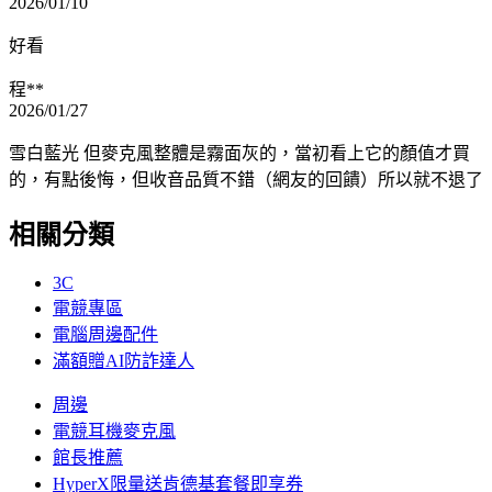
2026/01/10
好看
程**
2026/01/27
雪白藍光 但麥克風整體是霧面灰的，當初看上它的顏值才買
的，有點後悔，但收音品質不錯（網友的回饋）所以就不退了
相關分類
3C
電競專區
電腦周邊配件
滿額贈AI防詐達人
周邊
電競耳機麥克風
館長推薦
HyperX限量送肯德基套餐即享券