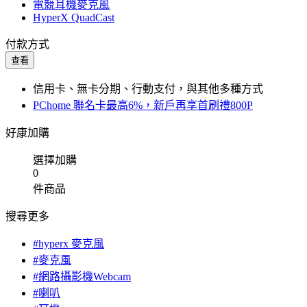
電競耳機麥克風
HyperX QuadCast
付款方式
查看
信用卡、無卡分期、行動支付，與其他多種方式
PChome 聯名卡最高6%，新戶再享首刷禮800P
好康加購
選擇加購
0
件商品
搜尋更多
#hyperx 麥克風
#麥克風
#網路攝影機Webcam
#喇叭