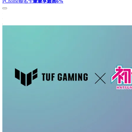
PChome聯名卡
筆筆享最高
6%