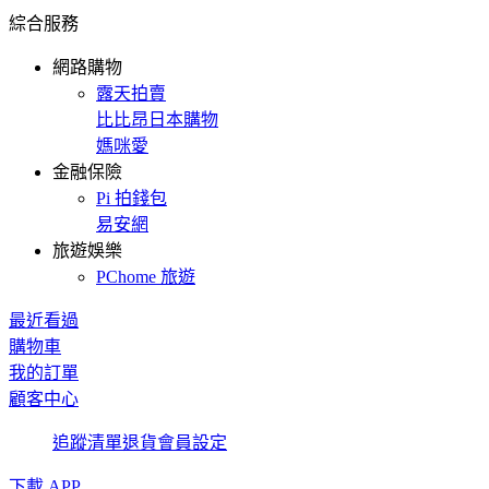
綜合服務
網路購物
露天拍賣
比比昂日本購物
媽咪愛
金融保險
Pi 拍錢包
易安網
旅遊娛樂
PChome 旅遊
最近看過
購物車
我的訂單
顧客中心
追蹤清單
退貨
會員設定
下載 APP