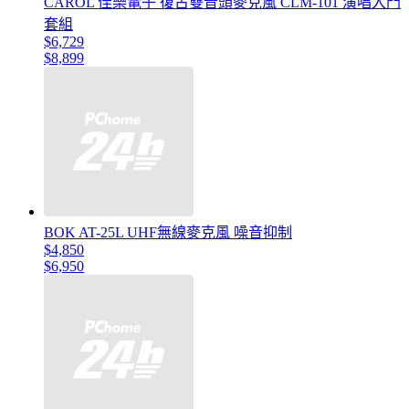
CAROL 佳樂電子 復古雙音頭麥克風 CLM-101 演唱入門
套組
$6,729
$8,899
BOK AT-25L UHF無線麥克風 噪音抑制
$4,850
$6,950