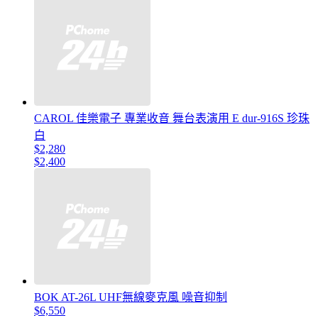
CAROL 佳樂電子 專業收音 舞台表演用 E dur-916S 珍珠
白
$2,280
$2,400
BOK AT-26L UHF無線麥克風 噪音抑制
$6,550