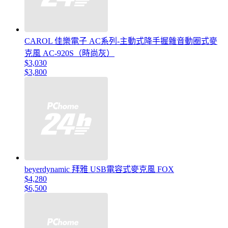
CAROL 佳樂電子 AC系列-主動式降手握雜音動圈式麥
克風 AC-920S（時尚灰）
$3,030
$3,800
beyerdynamic 拜雅 USB電容式麥克風 FOX
$4,280
$6,500