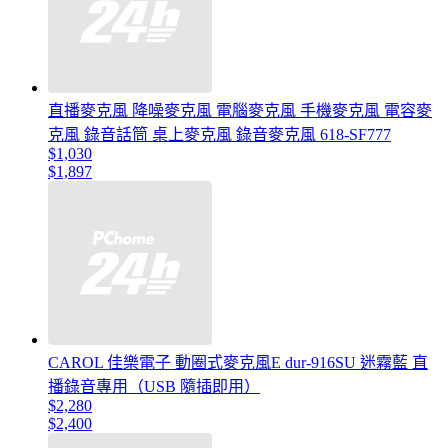
直播麥克風 降噪麥克風 電腦麥克風 手機麥克風 電容麥
克風 錄音話筒 桌上麥克風 錄音麥克風 618-SF777
$1,030
$1,897
CAROL 佳樂電子 動圈式麥克風E dur-916SU 迷霧藍 直
播錄音專用（USB 隨插即用）
$2,280
$2,400