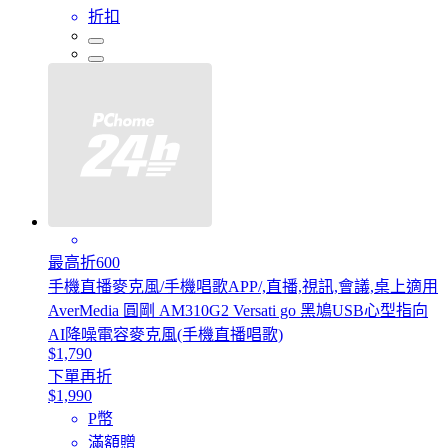
折扣
最高折600
手機直播麥克風/手機唱歌APP/,直播,視訊,會議,桌上適用
AverMedia 圓剛 AM310G2 Versati go 黑鳩USB心型指向
AI降噪電容麥克風(手機直播唱歌)
$1,790
下單再折
$1,990
P幣
滿額贈