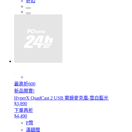
折扣
最高折600
新品開賣!
HyperX QuadCast 2 USB 電競麥克風-雪白藍光
$3,890
下單再折
$4,490
P幣
滿額贈