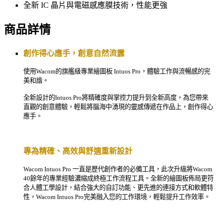
全新 IC 晶片與電磁感應膜技術，性能更強
商品詳情
創作得心應手，創意自然流露
使用
Wacom
的旗艦級專業繪圖板
Intuos Pro
，體驗工作與流暢感的完
美和諧。
全新設計的
Intuos Pro
將精確度與掌控力提升到全新高度，為您帶來
直觀的創意體驗，輕鬆將腦海中湧現的靈感傳遞在作品上，創作得心
應手。
專為精確、高效與舒適重新設計
Wacom Intuos Pro
一直是歷代創作者的必備工具，此次升級將
Wacom
40
餘年的專業經驗濃縮成終極工作流程工具。全新的繪圖板佈局更符
合人體工學設計，結合強大的自訂功能、更先進的連接方式和軟體特
性，
Wacom Intuos Pro
完美融入您的工作環境，輕鬆提升工作效率。