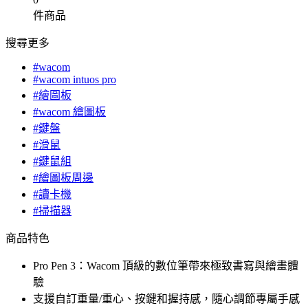
件商品
搜尋更多
#wacom
#wacom intuos pro
#繪圖板
#wacom 繪圖板
#鍵盤
#滑鼠
#鍵鼠組
#繪圖板周邊
#讀卡機
#掃描器
商品特色
Pro Pen 3：Wacom 頂級的數位筆帶來極致書寫與繪畫體
驗
支援自訂重量/重心、按鍵和握持感，隨心調節專屬手感