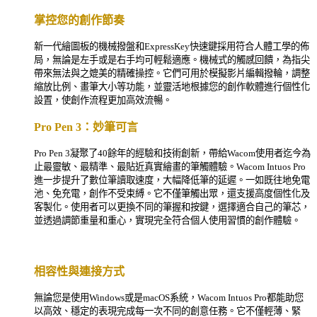
掌控您的創作節奏
新一代繪圖板的機械撥盤和
ExpressKey
快速鍵採用符合人體工學的佈
局，無論是左手或是右手均可輕鬆適應。機械式的觸感回饋，為指尖
帶來無法與之媲美的精確操控。它們可用於模擬影片編輯撥輪，調整
縮放比例、畫筆大小等功能，並靈活地根據您的創作軟體進行個性化
設置，使創作流程更加高效流暢。
Pro Pen 3
：妙筆可言
Pro Pen 3
凝聚了
40
餘年的經驗和技術創新，帶給
Wacom
使用者迄今為
止最靈敏、最精準、最貼近真實繪畫的筆觸體驗。
Wacom Intuos Pro
進一步提升了數位筆讀取速度，大幅降低筆的延遲。一如既往地免電
池、免充電，創作不受束縛。它不僅筆觸出眾，還支援高度個性化及
客製化。使用者可以更換不同的筆握和按鍵，選擇適合自己的筆芯，
並透過調節重量和重心，實現完全符合個人使用習慣的創作體驗。
相容性與連接方式
無論您是使用
Windows
或是
macOS
系統，
Wacom Intuos Pro
都能助您
以高效、穩定的表現完成每一次不同的創意任務。它不僅輕薄、緊