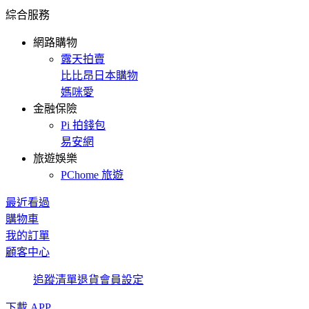
綜合服務
網路購物
露天拍賣
比比昂日本購物
媽咪愛
金融保險
Pi 拍錢包
易安網
旅遊娛樂
PChome 旅遊
最近看過
購物車
我的訂單
顧客中心
追蹤清單
退貨
會員設定
下載 APP