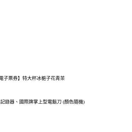
送【電子票券】特大杯冰梔子花青茶
o專用記錄器、國際牌掌上型電鬍刀 (顏色隨機)