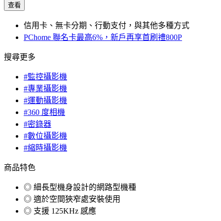
查看
信用卡、無卡分期、行動支付，與其他多種方式
PChome 聯名卡最高6%，新戶再享首刷禮800P
搜尋更多
#監控攝影機
#專業攝影機
#運動攝影機
#360 度相機
#密錄器
#數位攝影機
#縮時攝影機
商品特色
◎ 細長型機身設計的網路型機種
◎ 適於空間狹窄處安裝使用
◎ 支援 125KHz 感應