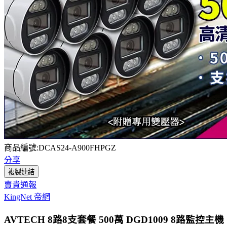
商品編號:DCAS24-A900FHPGZ
分享
複製連結
賣貴通報
KingNet 帝網
AVTECH 8路8支套餐 500萬 DGD1009 8路監控