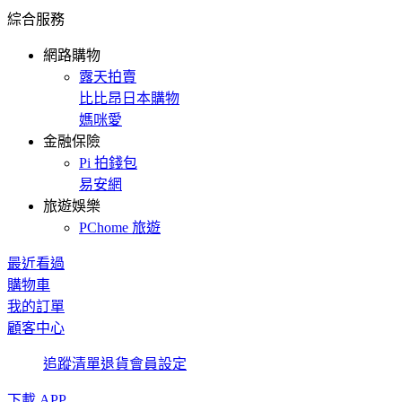
綜合服務
網路購物
露天拍賣
比比昂日本購物
媽咪愛
金融保險
Pi 拍錢包
易安網
旅遊娛樂
PChome 旅遊
最近看過
購物車
我的訂單
顧客中心
追蹤清單
退貨
會員設定
下載 APP