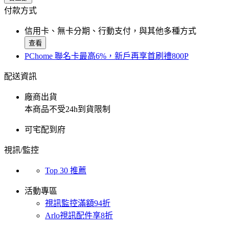
付款方式
信用卡、無卡分期、行動支付，與其他多種方式
查看
PChome 聯名卡最高6%，新戶再享首刷禮800P
配送資訊
廠商出貨
本商品不受24h到貨限制
可宅配到府
視訊/監控
Top 30 推薦
活動專區
視訊監控滿額94折
Arlo視訊配件享8折