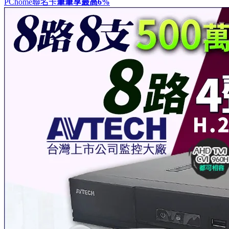
PChome聯名卡
筆筆享最高
6%