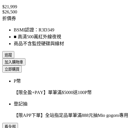
$21,999
$26,500
折價券
BSMI認證：R3D349
■ 高清500萬紅外線夜視
商品不含監控硬碟與線材
追蹤
加入購物車
立即購買
P幣
【限全盈+PAY】單筆滿$5000送100P幣
登記抽
【限APP下單】全站指定品單筆滿888元抽Mio gogor
看全部