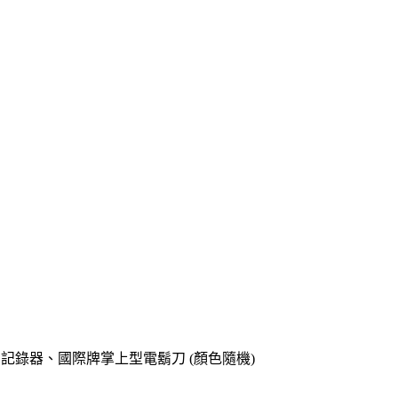
o專用記錄器、國際牌掌上型電鬍刀 (顏色隨機)