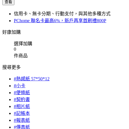
查看
信用卡、無卡分期、行動支付，與其他多種方式
PChome 聯名卡最高6%，新戶再享首刷禮800P
好康加購
選擇加購
0
件商品
搜尋更多
#熱感紙 57*50*12
#小卡
#便條紙
#契約書
#相片紙
#記帳本
#報表紙
#傳真紙