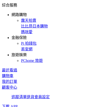
綜合服務
網路購物
露天拍賣
比比昂日本購物
媽咪愛
金融保險
Pi 拍錢包
易安網
旅遊娛樂
PChome 旅遊
最近看過
購物車
我的訂單
顧客中心
追蹤清單
退貨
會員設定
下載 APP