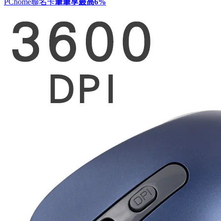
PChome聯名卡
筆筆享最高
6%