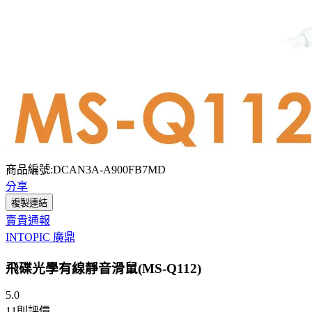
商品編號:DCAN3A-A900FB7MD
分享
複製連結
賣貴通報
INTOPIC 廣鼎
飛碟光學有線靜音滑鼠(MS-Q112)
5.0
11
則評價