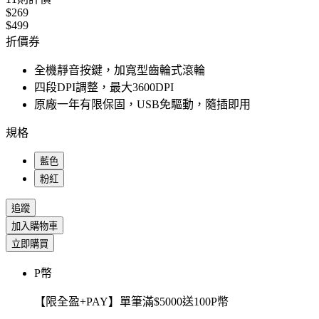
$269
$499
折價券
全機靜音按鍵，加寬型齒輪式滾輪
四段DPI調整，最大3600DPI
原廠一年有限保固，USB免驅動，隨插即用
規格
藍色
粉紅
追蹤
加入購物車
立即購買
P幣
【限全盈+PAY】單筆滿$5000送100P幣