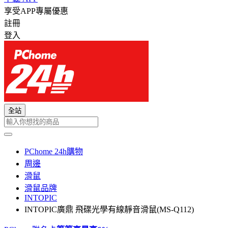
享受APP專屬優惠
註冊
登入
全站
PChome 24h購物
周邊
滑鼠
滑鼠品牌
INTOPIC
INTOPIC廣鼎 飛碟光學有線靜音滑鼠(MS-Q112)