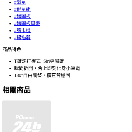
#滑鼠
#鍵鼠組
#繪圖板
#繪圖板周邊
#讀卡機
#掃描器
商品特色
T鍵速打模式+Siri專屬鍵
瞬間拆開，合上即刻化身小筆電
180°自由調整，橫直皆穩固
相關商品