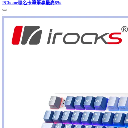
PChome聯名卡
筆筆享最高
6%