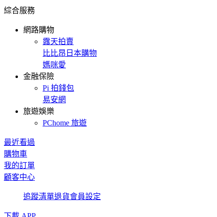
綜合服務
網路購物
露天拍賣
比比昂日本購物
媽咪愛
金融保險
Pi 拍錢包
易安網
旅遊娛樂
PChome 旅遊
最近看過
購物車
我的訂單
顧客中心
追蹤清單
退貨
會員設定
下載 APP