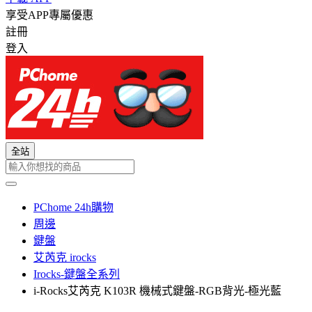
享受APP專屬優惠
註冊
登入
全站
PChome 24h購物
周邊
鍵盤
艾芮克 irocks
Irocks-鍵盤全系列
i-Rocks艾芮克 K103R 機械式鍵盤-RGB背光-極光藍