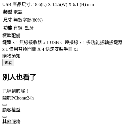
USB 產品尺寸: 18.6(L) X 14.5(W) X 6.1 (H) mm
類型
電競
尺寸
無數字鍵(80%)
功能
有線, 藍牙
標準配備
鍵盤 x 1 無線接收器 x 1 USB-C 連接線 x 1 多功能拔軸拔鍵器
x 1 備用替換開關 X 4 快速安裝手冊 x1
購物須知
查看
別人也看了
已經到底囉！
關於PChome24h
顧客權益
其他服務