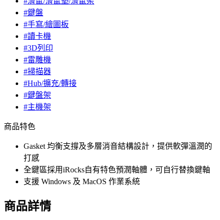
#滑鼠/滑鼠墊/滑鼠架
#鍵盤
#手寫/繪圖板
#讀卡機
#3D列印
#雷雕機
#掃描器
#Hub/擴充/轉接
#鍵盤架
#主機架
商品特色
Gasket 均衡支撐及多層消音結構設計，提供軟彈溫潤的
打感
全鍵區採用iRocks自有特色預潤軸體，可自行替換鍵軸
支援 Windows 及 MacOS 作業系統
商品詳情