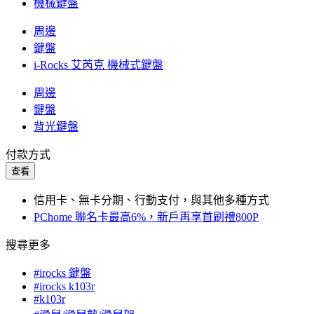
機械鍵盤
周邊
鍵盤
i-Rocks 艾芮克 機械式鍵盤
周邊
鍵盤
背光鍵盤
付款方式
查看
信用卡、無卡分期、行動支付，與其他多種方式
PChome 聯名卡最高6%，新戶再享首刷禮800P
搜尋更多
#irocks 鍵盤
#irocks k103r
#k103r