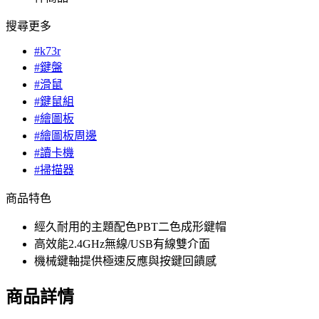
搜尋更多
#k73r
#鍵盤
#滑鼠
#鍵鼠組
#繪圖板
#繪圖板周邊
#讀卡機
#掃描器
商品特色
經久耐用的主題配色PBT二色成形鍵帽
高效能2.4GHz無線/USB有線雙介面
機械鍵軸提供極速反應與按鍵回饋感
商品詳情