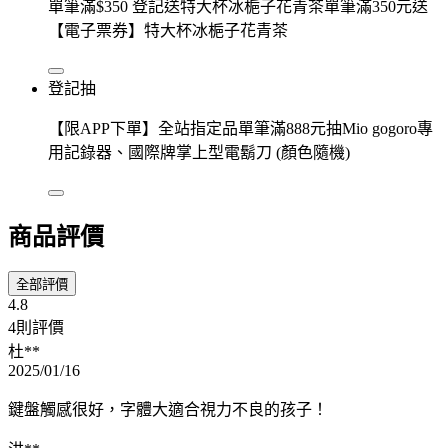
單筆滿$350 登記送特大杯冰梔子花青茶單筆滿350元送
【電子票券】特大杯冰梔子花青茶
登記抽
【限APP下單】全站指定品單筆滿888元抽Mio gogoro專
用記錄器、國際牌掌上型電鬍刀 (顏色隨機)
商品評價
全部評價
4.8
4則評價
杜**
2025/01/16
鍵盤觸感很好，字體大適合視力不良的孩子！