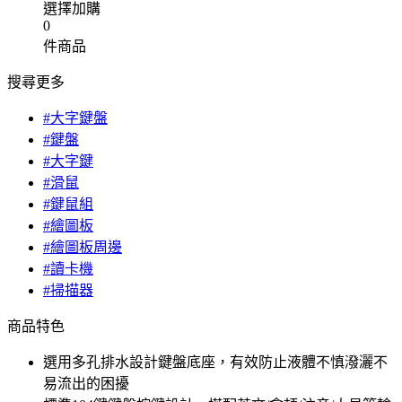
選擇加購
0
件商品
搜尋更多
#大字鍵盤
#鍵盤
#大字鍵
#滑鼠
#鍵鼠組
#繪圖板
#繪圖板周邊
#讀卡機
#掃描器
商品特色
選用多孔排水設計鍵盤底座，有效防止液體不慎潑灑不
易流出的困擾