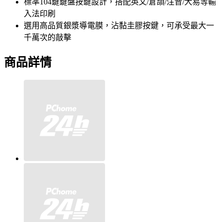
標準104鍵鍵盤按鍵設計，搭配英文/倉頡/注音/大易等輸
入法印刷
選用高品質銀漿導電膜，沾黏圭膠按鍵，可承受最大一
千萬次的敲擊
商品詳情