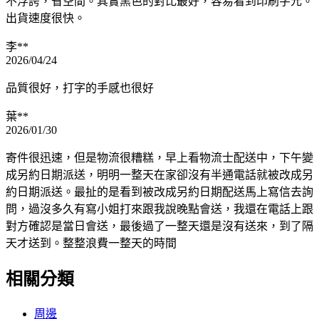
不浮誇，省空間。其實黑色的對比最好，容易看到印刷字元。
出貨速度很快。
李**
2026/04/24
品質很好，打字的手感也很好
葉**
2026/01/30
寄件很迅速，但是物流很糟糕，早上看物流士配送中，下午變
成另約日期派送，明明一整天在家卻沒有半通電話就被改成另
約日期派送。最扯的是看到被改成另約日期配送馬上寫信去詢
問，過沒多久有寫小姐打來跟我說晚點會送，我還在電話上跟
對方確認是當日會送，最後過了一整天還是沒有送來，到了隔
天才送到。整整浪費一整天的時間
相關分類
周邊