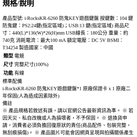
規格/說明
產品型號: i-RocksKR-6260 防鬼KEY遊戲鍵盤 按鍵數：104 鍵
防鬼鍵：PS2:24鍵(指定區域)；USB:13 鍵(指定區域) 商品尺
寸：440(L)*136(W)*26(H)mm USB線長：180公分 重量：約
740克 消耗電流：最大100 mA 額定電壓：DC 5V BSMI：
T34254 製造國家：中國
類型
電競
尺寸
完整尺寸(100%)
功能
有線
標準配備
i-RocksKR-6260 防鬼KEY遊戲鍵盤*1 原廠保證卡 x 1 原廠二
年保固(人為造成因素除外)
備註
※ 產品規格若敘述有誤，請以官網公告最新資訊為準。 ※ 若
因天災、私自改機或人為損壞者，不予保固。 ※ 退換貨申
請，消費者必須負擔回復原狀的責任(商品配件、包裝完整，
無刮痕損傷)。 ※ 產品圖片可能會因網頁呈現與拍攝關係產生