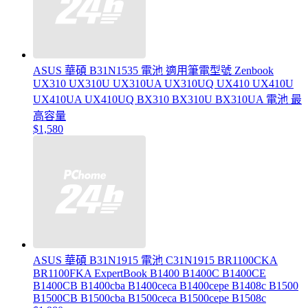
ASUS 華碩 B31N1535 電池 適用筆電型號 Zenbook
UX310 UX310U UX310UA UX310UQ UX410 UX410U
UX410UA UX410UQ BX310 BX310U BX310UA 電池 最
高容量
$1,580
ASUS 華碩 B31N1915 電池 C31N1915 BR1100CKA
BR1100FKA ExpertBook B1400 B1400C B1400CE
B1400CB B1400cba B1400ceca B1400cepe B1408c B1500
B1500CB B1500cba B1500ceca B1500cepe B1508c