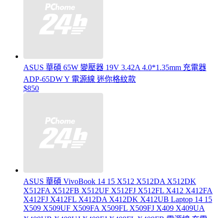
ASUS 華碩 65W 變壓器 19V 3.42A 4.0*1.35mm 充電器
ADP-65DW Y 電源線 迷你格紋款
$850
ASUS 華碩 VivoBook 14 15 X512 X512DA X512DK
X512FA X512FB X512UF X512FJ X512FL X412 X412FA
X412FJ X412FL X412DA X412DK X412UB Laptop 14 15
X509 X509UF X509FA X509FL X509FJ X409 X409UA