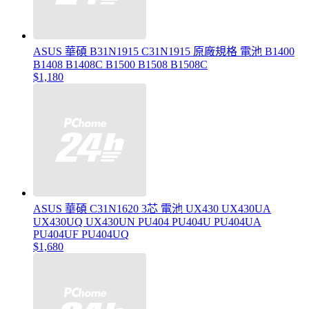
ASUS 華碩 B31N1915 C31N1915 原廠規格 電池 B1400
B1408 B1408C B1500 B1508 B1508C
$1,180
ASUS 華碩 C31N1620 3芯 電池 UX430 UX430UA
UX430UQ UX430UN PU404 PU404U PU404UA
PU404UF PU404UQ
$1,680