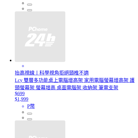
抬高視線丨科學視角拒絕頸椎不適
Lcy 雙層多功能桌上電腦增高架 家用電腦螢幕增高架 護
頸螢幕架 螢幕增高 桌面電腦架 收納架 筆電支架
$699
$1,999
P幣