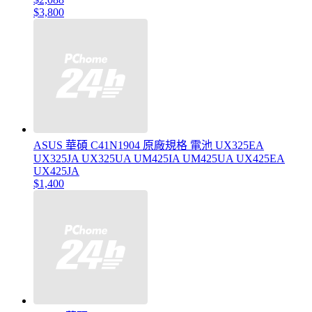
$3,800
ASUS 華碩 C41N1904 原廠規格 電池 UX325EA
UX325JA UX325UA UM425IA UM425UA UX425EA
UX425JA
$1,400