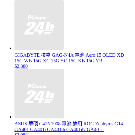
GIGABYTE 技嘉 GAG-N4A 電池 Aero 15 OLED XD
15G WB 15G XC 15G YC 15G KB 15G YB
$2,380
ASUS 華碩 C41N1908 電池 適用 ROG Zephyrus G14
GA401 GA401i GA401ih GA401iU GA401ii
$2,088