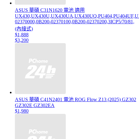
ASUS 華碩 C31N1620 電池 適用
UX430,UX430U,UX430UA,UX430UQ,PU404,PU404UF,U
02370000,0B200-02370100,0B200-02370200,3ICP5/70/81,
(內接式)
$1,888
$3,200
ASUS 華碩 C41N2401 電池 ROG Flow Z13 (2025) GZ302
GZ302E GZ302EA
$1,980