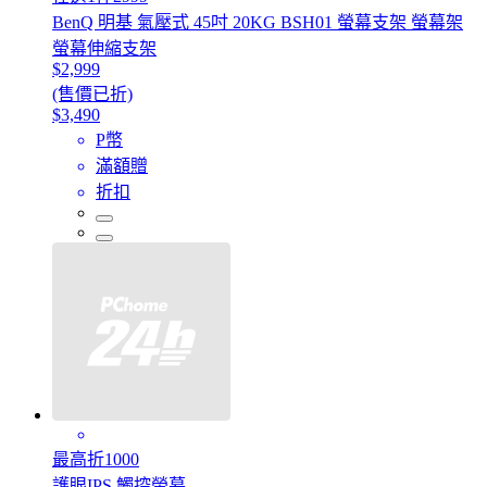
BenQ 明基 氣壓式 45吋 20KG BSH01 螢幕支架 螢幕架
螢幕伸縮支架
$2,999
(售價已折)
$3,490
P幣
滿額贈
折扣
最高折1000
護眼IPS 觸控螢幕