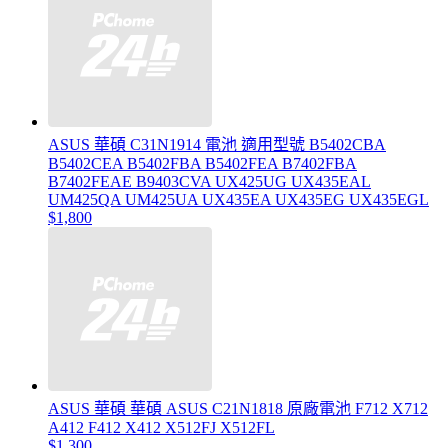
ASUS 華碩 C31N1914 電池 適用型號 B5402CBA
B5402CEA B5402FBA B5402FEA B7402FBA
B7402FEAE B9403CVA UX425UG UX435EAL
UM425QA UM425UA UX435EA UX435EG UX435EGL
$1,800
ASUS 華碩 華碩 ASUS C21N1818 原廠電池 F712 X712
A412 F412 X412 X512FJ X512FL
$1,300