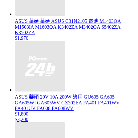
ASUS 華碩 華碩 ASUS C31N2105 電池 M1403QA
M1503IA M1603QA K3402ZA M3402QA S5402ZA
K3502ZA
$1,970
ASUS 華碩 20V 10A 200W 適用 GU605 GA605
GA605WI GA605WV GZ302EA FA401 FA401WV
FA401UV FA608 FA608WV
$1,800
$3,200