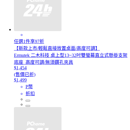
任選1件享97折
【新款上市/輕鬆直接放置桌面/高度可調】
Ermutek 二木科技 桌上型13~32吋雙螢幕直立式懸掛支架
底座_高度可調/無須鑽孔夾具
$1,454
(售價已折)
$1,499
P幣
折扣