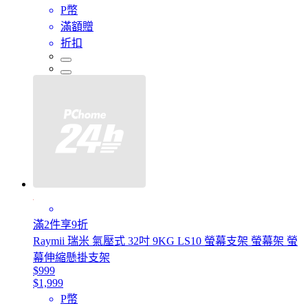
P幣
滿額贈
折扣
滿2件享9折
Raymii 瑞米 氣壓式 32吋 9KG LS10 螢幕支架 螢幕架 螢
幕伸縮懸掛支架
$999
$1,999
P幣