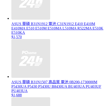
ASUS 華碩 B31N1912 電池 C31N1912 E410 E410M
E410MA E510 E510M E510MA L510MA R522MA E510K
E510KA
$1,570
ASUS 華碩 B31N1507 高品質 電池 0B200-1730000M
P5430UA P5430 P5430U B8430UA BU403UA PU403UF
PU403UA
$1,688