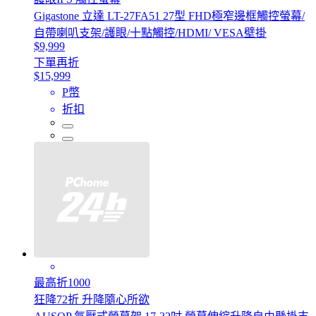
Gigastone 立達 LT-27FA51 27型 FHD極窄邊框觸控螢幕/
自帶喇叭支架/護眼/十點觸控/HDMI/ VESA壁掛
$9,999
下單再折
$15,999
P幣
折扣
最高折1000
狂降72折 升降隨心所欲