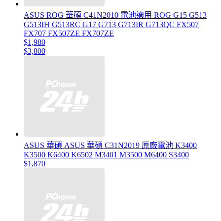
ASUS ROG 華碩 C41N2010 電池適用 ROG G15 G513
G513IH G513RC G17 G713 G713IR G713QC FX507
FX707 FX507ZE FX707ZE
$1,980
$3,800
ASUS 華碩 ASUS 華碩 C31N2019 原廠電池 K3400
K3500 K6400 K6502 M3401 M3500 M6400 S3400
$1,870