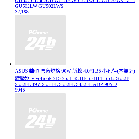
GU502 GU502GU GU502GV GU532GU GU532GV M15
GU502LW GU502LWS
$2,188
ASUS 華碩 原廠規格 90W 新款 4.0*1.35 小孔徑(內無針)
變壓器 VivoBook S15 S531 S531F S531FL S532 S532F
S532FL 19V S531FL S532FL S432FL ADP-90YD
$945