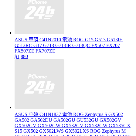
ASUS 華碩 C41N2010 電池 ROG G15 G513 G513IH
G513RC G17 G713 G713IR G713QC FX507 FX707
FX507ZE FX707ZE
$1,880
ASUS 華碩 C41N1837 電池 ROG Zephyrus S GX502
GA502 GA502DU GA502GU GU532GU GX502GV
GX502GV GX502GW GX532GV GX532GW GX535GX
S15 GX502 GX502LWS GX502LXS ROG Zephyrus M