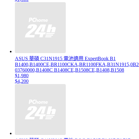
ASUS 華碩 C31N1915 電池適用 ExpertBook B1
B1400,B1400CE,BR1100CKA,BR1100FKA,B31N1915,0B2
03760000,B1408C B1408CE,B1508CE,B1408,B1508
$1,980
$4,200