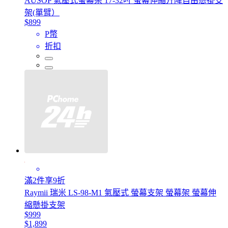
AUSOP 氣壓式螢幕架 17-32吋 螢幕伸縮升降自由懸掛支
架(單臂）
$899
P幣
折扣
滿2件享9折
Raymii 瑞米 LS-98-M1 氣壓式 螢幕支架 螢幕架 螢幕伸
縮懸掛支架
$999
$1,899