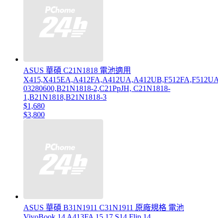
ASUS 華碩 C21N1818 電池適用
X415,X415EA,A412FA,A412UA,A412UB,F512FA,F512UA
03280600,B21N1818-2,C21PpJH, C21N1818-
1,B21N1818,B21N1818-3
$1,680
$3,800
ASUS 華碩 B31N1911 C31N1911 原廠規格 電池
VivoBook 14 A413FA 15 17 S14 Flip 14