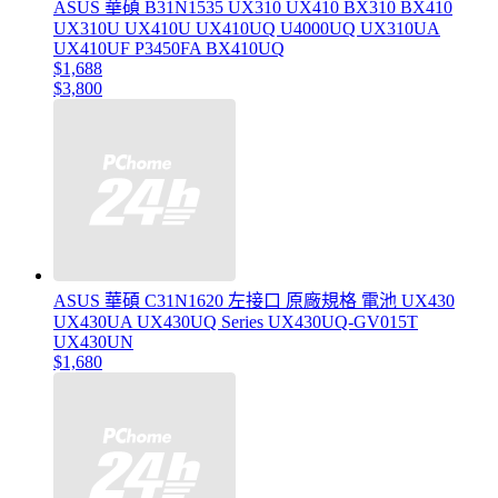
ASUS 華碩 B31N1535 UX310 UX410 BX310 BX410
UX310U UX410U UX410UQ U4000UQ UX310UA
UX410UF P3450FA BX410UQ
$1,688
$3,800
ASUS 華碩 C31N1620 左接口 原廠規格 電池 UX430
UX430UA UX430UQ Series UX430UQ-GV015T
UX430UN
$1,680