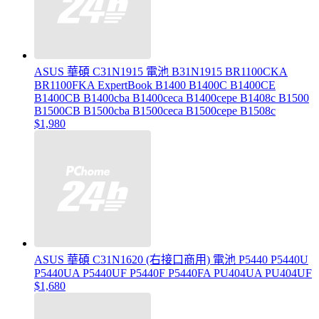
ASUS 華碩 C31N1915 電池 B31N1915 BR1100CKA
BR1100FKA ExpertBook B1400 B1400C B1400CE
B1400CB B1400cba B1400ceca B1400cepe B1408c B1500
B1500CB B1500cba B1500ceca B1500cepe B1508c
$1,980
ASUS 華碩 C31N1620 (右接口商用) 電池 P5440 P5440U
P5440UA P5440UF P5440F P5440FA PU404UA PU404UF
$1,680