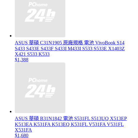
ASUS 華碩 C31N1905 原廠規格 電池 VivoBook S14
S433 S433E S433F S433I M433I S533 S533E X1403Z
X421 S533 K533
$1,388
ASUS 華碩 B31N1842 電池 S531FL S513UQ X513EP
K513EA K531FA K513EQ K531FL V531FA V531FL
X531FA
$1,680