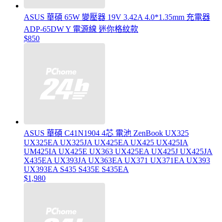
ASUS 華碩 65W 變壓器 19V 3.42A 4.0*1.35mm 充電器
ADP-65DW Y 電源線 迷你格紋款
$850
ASUS 華碩 C41N1904 4芯 電池 ZenBook UX325
UX325EA UX325JA UX425EA UX425 UX425IA
UM425IA UX425E UX363 UX425EA UX425J UX425JA
X435EA UX393JA UX363EA UX371 UX371EA UX393
UX393EA S435 S435E S435EA
$1,980