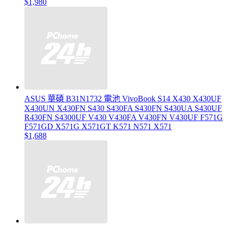
$1,980
ASUS 華碩 B31N1732 電池 VivoBook S14 X430 X430UF
X430UN X430FN S430 S430FA S430FN S430UA S430UF
R430FN S4300UF V430 V430FA V430FN V430UF F571G
F571GD X571G X571GT K571 N571 X571
$1,688