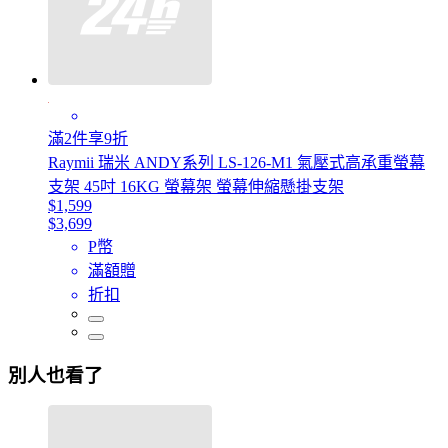
滿2件享9折
Raymii 瑞米 ANDY系列 LS-126-M1 氣壓式高承重螢幕
支架 45吋 16KG 螢幕架 螢幕伸縮懸掛支架
$1,599
$3,699
P幣
滿額贈
折扣
別人也看了