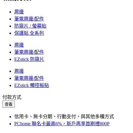
周邊
筆電周邊/配件
防窺片 / 螢幕貼
保護貼 全系列
周邊
筆電周邊/配件
EZstick 防窺片
周邊
筆電周邊/配件
EZstick 觸控板貼
付款方式
查看
信用卡、無卡分期、行動支付，與其他多種方式
PChome 聯名卡最高6%，新戶再享首刷禮800P