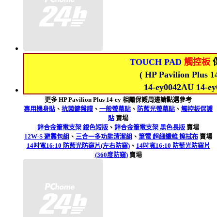
TOUCH PAD
觸控板
( HP Pavilion Plu
14-ey0042AU 14-
更多 HP Pavilion Plus 14-ey 相關保護周邊請點選參考
專用機身貼
、
抗菌鍵盤膜
、
一般螢幕貼
、
防藍光螢幕貼
、
觸控板保護
貼
賣場
鋅合金筆電支架 銀色短版
、
鋅合金筆電支架 黑色長版
賣場
12W-S 避震包組
、
三合一多功能清潔組
、
筆電 超細纖維 擦拭布
賣場
14吋寬16:10 防藍光防窺片(左右防窺)
、
14吋寬16:10 防藍光防窺片
(360度防窺)
賣場