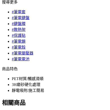
搜尋更多
#筆電套
#筆電鍵盤
#鍵盤膜
#散熱架
#保護貼
#筆電鎖
#筆電殼
#筆電變壓器
#筆電電池
商品特色
PET材質/觸感滑順
3H磨砂硬化處理
靜電吸附/施工簡易
相關商品