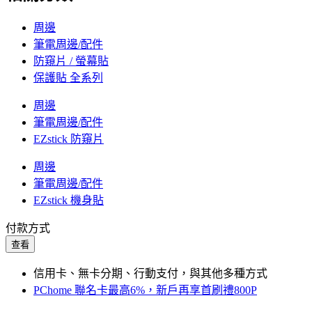
周邊
筆電周邊/配件
防窺片 / 螢幕貼
保護貼 全系列
周邊
筆電周邊/配件
EZstick 防窺片
周邊
筆電周邊/配件
EZstick 機身貼
付款方式
查看
信用卡、無卡分期、行動支付，與其他多種方式
PChome 聯名卡最高6%，新戶再享首刷禮800P