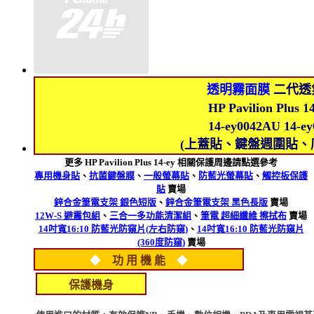
透明霧面膜
二代透
HP Pavilion Plus
14-ey0042AU 14-
(上蓋貼、鍵盤週圍貼、
更多 HP Pavilion Plus 14-ey 相關保護周邊請點選參考
專用機身貼
、
抗菌鍵盤膜
、
一般螢幕貼
、
防藍光螢幕貼
、
觸控板保護
貼
賣場
鋅合金筆電支架 銀色短版
、
鋅合金筆電支架 黑色長版
賣場
12W-S 避震包組
、
三合一多功能清潔組
、
筆電 超細纖維 擦拭布
賣場
14吋寬16:10 防藍光防窺片(左右防窺)
、
14吋寬16:10 防藍光防窺片
(360度防窺)
賣場
◆
功 用 機 能
◆
保護機身