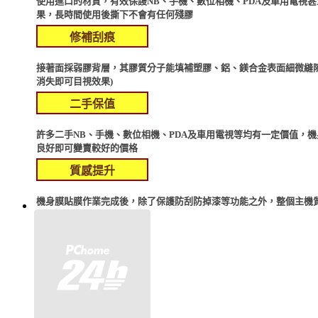
使用進口的材質，有效保謢NB、手機、數位相機、PDA及車用電視
果，長時間使用後撕下不會有任何殘膠
修補刮痕
接著面採弱膠背層，其膠質分子能填補塑膠、鋁、鎂合金表面細微縫
消失即可目視效果)
二手保值
許多二手NB、手機、數位相機、PDA及車用電視等均有一定價值，
良好即可變賣較好的價格
質感提升
機身膜貼膜作業完成後，除了保護防刮防掉漆等功能之外，整個主機