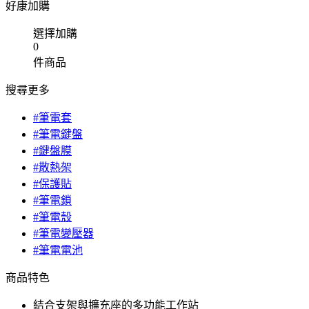
好康加購
選擇加購
0
件商品
搜尋更多
#筆電套
#筆電鍵盤
#鍵盤膜
#散熱架
#保護貼
#筆電鎖
#筆電殼
#筆電變壓器
#筆電電池
商品特色
結合支架與擴充座的多功能工作站