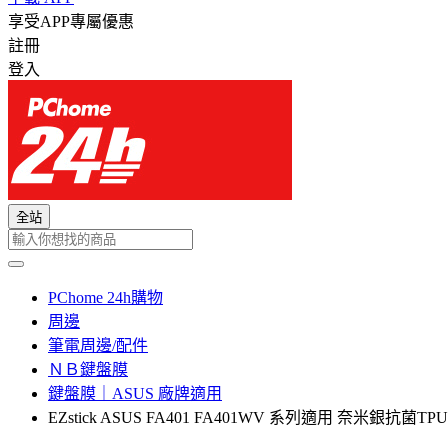
享受APP專屬優惠
註冊
登入
全站
PChome 24h購物
周邊
筆電周邊/配件
ＮＢ鍵盤膜
鍵盤膜｜ASUS 廠牌適用
EZstick ASUS FA401 FA401WV 系列適用 奈米銀抗菌T