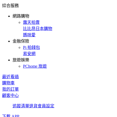
綜合服務
網路購物
露天拍賣
比比昂日本購物
媽咪愛
金融保險
Pi 拍錢包
易安網
旅遊娛樂
PChome 旅遊
最近看過
購物車
我的訂單
顧客中心
追蹤清單
退貨
會員設定
下載 APP