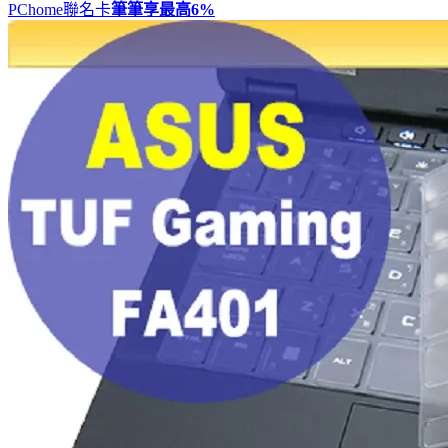
PChome聯名卡
筆筆享最高
6%