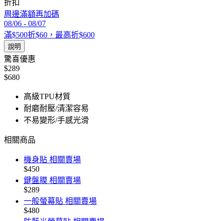
折扣
周邊滿額再加碼
08/06
-
08/07
滿$500折$60，最高折$600
說明
驚喜優惠
$289
$680
高級TPU材質
耐磨耐壓/清潔容易
不易變形/手感光滑
相關商品
機身貼 相關賣場
$450
鍵盤膜 相關賣場
$289
一般螢幕貼 相關賣場
$480