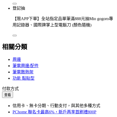
登記抽
【限APP下單】全站指定品單筆滿888元抽Mio gogoro專
用記錄器、國際牌掌上型電鬍刀 (顏色隨機)
相關分類
周邊
筆電周邊/配件
筆電散熱架
功能 黏貼型
付款方式
查看
信用卡、無卡分期、行動支付，與其他多種方式
PChome 聯名卡最高6%，新戶再享首刷禮800P