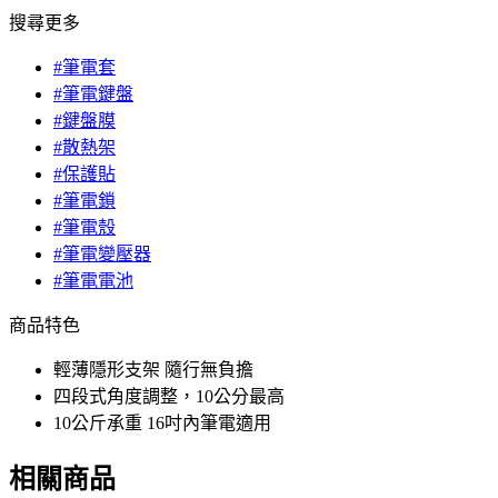
搜尋更多
#筆電套
#筆電鍵盤
#鍵盤膜
#散熱架
#保護貼
#筆電鎖
#筆電殼
#筆電變壓器
#筆電電池
商品特色
輕薄隱形支架 隨行無負擔
四段式角度調整，10公分最高
10公斤承重 16吋內筆電適用
相關商品