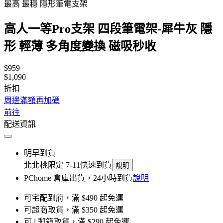
最高 最穩 隱形筆電支架
高人一等Pro支架 四段筆電架-犀牛灰 隱
形 輕薄 多角度變換 磁吸秒收
$959
$1,090
折扣
周邊滿額再加碼
前往
配送資訊
明早到貨
北北桃限定 7-11快速到貨
說明
PChome 倉庫出貨，24小時到貨
說明
可宅配到府，滿 $490 起免運
可超商取貨，滿 $350 起免運
可 i 郵箱取貨，滿 $290 起免運