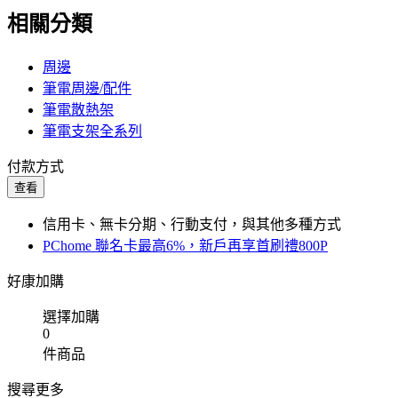
相關分類
周邊
筆電周邊/配件
筆電散熱架
筆電支架全系列
付款方式
查看
信用卡、無卡分期、行動支付，與其他多種方式
PChome 聯名卡最高6%，新戶再享首刷禮800P
好康加購
選擇加購
0
件商品
搜尋更多