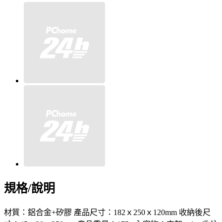
規格/說明
材質：鋁合金+矽膠 產品尺寸：182ｘ250ｘ120mm 收納後尺