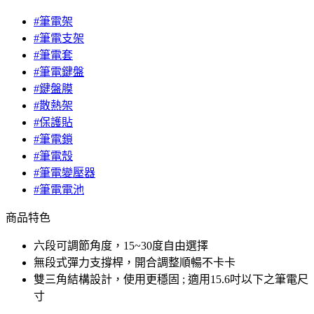
#筆電架
#筆電支架
#筆電套
#筆電鍵盤
#鍵盤膜
#散熱架
#保護貼
#筆電鎖
#筆電殼
#筆電變壓器
#筆電電池
商品特色
六段可調節角度，15~30度自由選擇
無段式彈力支撐桿，開合調整順暢不卡卡
雙三角結構設計，使用更穩固 ; 適用15.6吋以下之筆電尺
寸