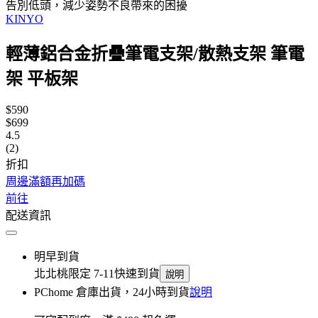
告別低頭，減少姿勢不良帶來的困擾
KINYO
輕薄鋁合金折疊筆電支架/散熱支架 筆電
架 平板架
$590
$699
4.5
(2)
折扣
周邊滿額再加碼
前往
配送資訊
明早到貨
北北桃限定 7-11快速到貨
說明
PChome 倉庫出貨，24小時到貨
說明