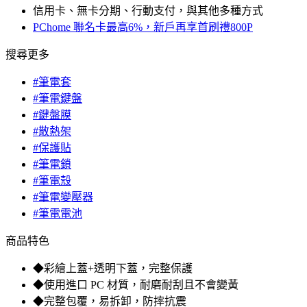
信用卡、無卡分期、行動支付，與其他多種方式
PChome 聯名卡最高6%，新戶再享首刷禮800P
搜尋更多
#筆電套
#筆電鍵盤
#鍵盤膜
#散熱架
#保護貼
#筆電鎖
#筆電殼
#筆電變壓器
#筆電電池
商品特色
◆彩繪上蓋+透明下蓋，完整保護
◆使用進口 PC 材質，耐磨耐刮且不會變黃
◆完整包覆，易拆卸，防摔抗震