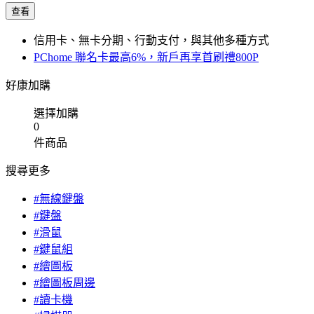
查看
信用卡、無卡分期、行動支付，與其他多種方式
PChome 聯名卡最高6%，新戶再享首刷禮800P
好康加購
選擇加購
0
件商品
搜尋更多
#無線鍵盤
#鍵盤
#滑鼠
#鍵鼠組
#繪圖板
#繪圖板周邊
#讀卡機