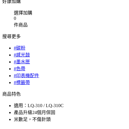
好康加購
選擇加購
0
件商品
搜尋更多
#碳粉
#感光鼓
#墨水匣
#色帶
#印表機配件
#標籤帶
商品特色
適用：LQ-310 / LQ-310C
產品升級24個月保固
米數足，不傷針頭