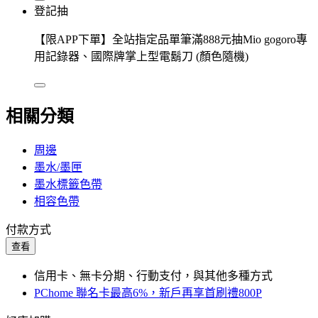
登記抽
【限APP下單】全站指定品單筆滿888元抽Mio gogoro專
用記錄器、國際牌掌上型電鬍刀 (顏色隨機)
相關分類
周邊
墨水/墨匣
墨水標籤色帶
相容色帶
付款方式
查看
信用卡、無卡分期、行動支付，與其他多種方式
PChome 聯名卡最高6%，新戶再享首刷禮800P