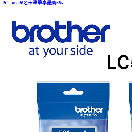
PChome聯名卡
筆筆享最高
6%