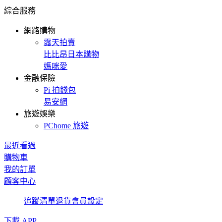
綜合服務
網路購物
露天拍賣
比比昂日本購物
媽咪愛
金融保險
Pi 拍錢包
易安網
旅遊娛樂
PChome 旅遊
最近看過
購物車
我的訂單
顧客中心
追蹤清單
退貨
會員設定
下載 APP