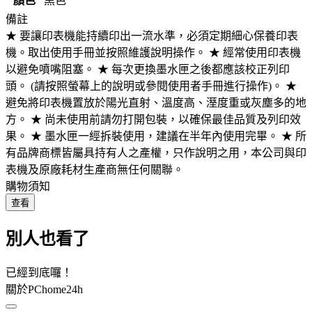
顏色
黑色
備註
★ 要讓印表機能持續印出一流水準，必須定期細心保養印表
機。取出使用手冊並按照維護說明操作。 ★ 經常使用印表機
以避免噴嘴阻塞。 ★ 每次更換墨水匣之後都應該校正列印
頭。 (請按照螢幕上的說明或參閱使用者手冊進行操作)。 ★
避免將印表機置放於陽光直射、溫度高、溼度重或灰塵多的地
方。 ★ 尚未使用前請勿打開包裝，以確保最佳品質及列印效
果。 ★ 墨水匣一經拆裝使用，建議在半年內使用完畢。 ★ 所
有品牌商標皆屬具持有人之產權，只作說明之用，本公司與印
表機及原廠耗材生產商無任何關聯。
購物須知
查看
別人也看了
已經到底囉！
關於PChome24h