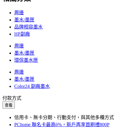
周邊
墨水/墨匣
品牌相容墨水
HP副廠
周邊
墨水/墨匣
環保墨水匣
周邊
墨水/墨匣
Color24 副廠墨水
付款方式
查看
信用卡、無卡分期、行動支付，與其他多種方式
PChome 聯名卡最高6%，新戶再享首刷禮800P