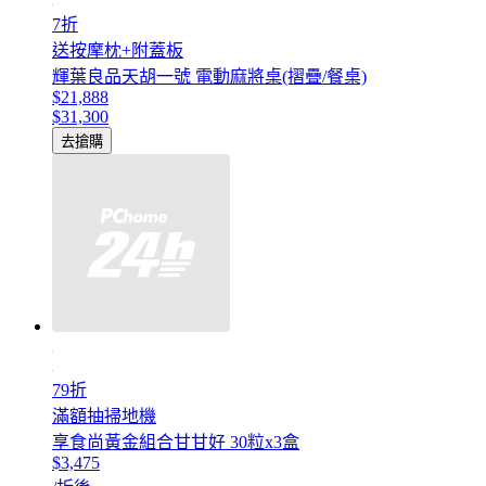
7折
送按摩枕+附蓋板
輝葉良品天胡一號 電動麻將桌(摺疊/餐桌)
$21,888
$31,300
去搶購
79折
滿額抽掃地機
享食尚黃金組合甘甘好 30粒x3盒
$3,475