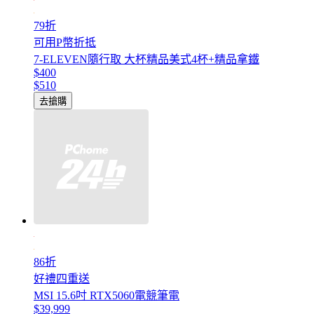
79折
可用P幣折抵
7-ELEVEN隨行取 大杯精品美式4杯+精品拿鐵
$400
$510
去搶購
86折
好禮四重送
MSI 15.6吋 RTX5060電競筆電
$39,999