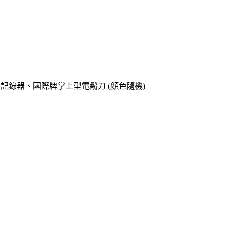
o專用記錄器、國際牌掌上型電鬍刀 (顏色隨機)