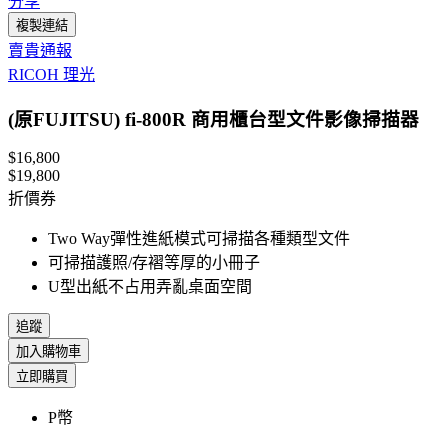
分享
複製連結
賣貴通報
RICOH 理光
(原FUJITSU) fi-800R 商用櫃台型文件影像掃描器
$16,800
$19,800
折價券
Two Way彈性進紙模式可掃描各種類型文件
可掃描護照/存褶等厚的小冊子
U型出紙不占用弄亂桌面空間
追蹤
加入購物車
立即購買
P幣