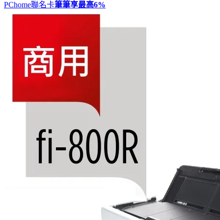
PChome聯名卡
筆筆享最高
6%