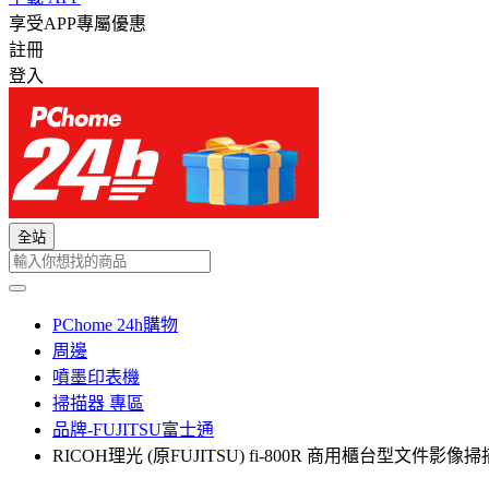
享受APP專屬優惠
註冊
登入
全站
PChome 24h購物
周邊
噴墨印表機
掃描器 專區
品牌-FUJITSU富士通
RICOH理光 (原FUJITSU) fi-800R 商用櫃台型文件影像