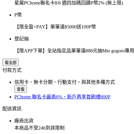
星展PChome聯名卡8/6 週四加碼回饋P幣2% (無上限)
P幣
【限全盈+PAY】單筆滿$5000送100P幣
登記抽
【限APP下單】全站指定品單筆滿888元抽Mio gogor
看全部
付款方式
信用卡、無卡分期、行動支付，與其他多種方式
查看
PChome 聯名卡最高6%，新戶再享首刷禮800P
配送資訊
廠商出貨
本商品不受24h到貨限制