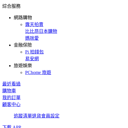
綜合服務
網路購物
露天拍賣
比比昂日本購物
媽咪愛
金融保險
Pi 拍錢包
易安網
旅遊娛樂
PChome 旅遊
最近看過
購物車
我的訂單
顧客中心
追蹤清單
退貨
會員設定
下載 APP