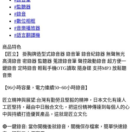
#監聽器
#錄音
#數位相框
#音樂播放器
#語言翻譯機
商品特色
【匠立】 掛胸牌造型式錄音器 錄音筆 錄音紀錄器 無聲無光
高清錄音 密錄器 監聽器 蒐證錄音筆 聲控啟動錄音 超方便一
鍵錄音 定時錄音 輕鬆手機OTG讀取 隨身碟 支持MP3 放鬆聽
音樂
【96小時容量，電力連續50~60小時錄音】
匠立精神與展望:台灣有勤勞且堅毅的精神，日本文化有達人
工匠堅持，藉由中日融合文化，把這份精神傳達到每個人的心
中與持續打造優質產品，這就是匠立文化
🔴一鍵錄音: 當你開機後就錄音，關機保存檔案，簡單快速錄