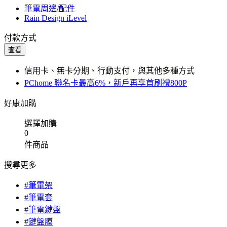
筆電周邊/配件
Rain Design iLevel
付款方式
查看
信用卡、無卡分期、行動支付，與其他多種方式
PChome 聯名卡最高6%，新戶再享首刷禮800P
好康加購
選擇加購
0
件商品
搜尋更多
#筆電架
#筆電套
#筆電鍵盤
#鍵盤膜