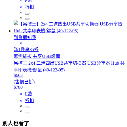
P幣
折扣
到貨通知我
滿1件享85折
無需插拔 共享USB設備
易控王 2x4 二進四出USB共享切換器 USB分享器 Hub 共
享印表機/鍵鼠 (40-122-05)
$663
(售價已折)
$780
P幣
折扣
別人也看了