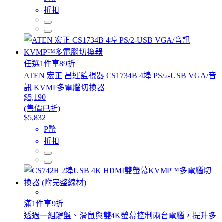
折扣
任選1件享89折
ATEN 宏正 昌運監視器 CS1734B 4埠 PS/2-USB VGA/音
訊 KVMP多電腦切換器
$5,190
(售價已折)
$5,832
P幣
折扣
滿1件享9折
透過一組鍵盤、滑鼠與雙4K螢幕控制兩台電腦，提升多