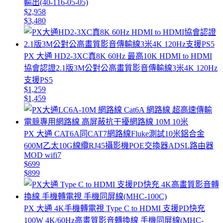
輸出(40-116-05-05)
$2,958
$3,480
PX 大通 HD2-3XC真8K 60Hz 最高10K HDMI to HDMI
協會認證2.1版3M公對公高畫質影音傳輸線3米4K 120Hz
支援PS5
$1,259
$1,459
PX 大通 CAT6A同CAT7網路線Fluke測試10米鋁合金
600M乙太10G線纜RJ45攝影機POE交換器ADSL路由器
MOD wifi7
$699
$899
PX 大通 4K手機轉電視 Type C to HDMI 支援PD快充
100W 4K/60Hz高畫質影音轉換線 手機同屏線(MHC-