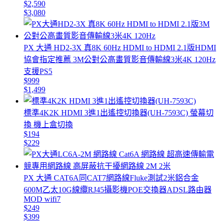
$2,590
$3,080
PX 大通 HD2-3X 真8K 60Hz HDMI to HDMI 2.1版HDMI
協會指定推薦 3M公對公高畫質影音傳輸線3米4K 120Hz
支援PS5
$999
$1,499
標準4K2K HDMI 3進1出遙控切換器(UH-7593C) 螢幕切
換 機上盒切換
$194
$229
PX 大通 CAT6A同CAT7網路線Fluke測試2米鋁合金
600M乙太10G線纜RJ45攝影機POE交換器ADSL路由器
MOD wifi7
$249
$399