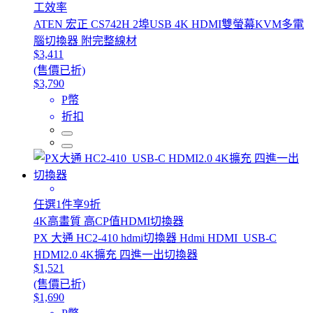
工效率
ATEN 宏正 CS742H 2埠USB 4K HDMI雙螢幕KVM多電
腦切換器 附完整線材
$3,411
(售價已折)
$3,790
P幣
折扣
任選1件享9折
4K高畫質 高CP值HDMI切換器
PX 大通 HC2-410 hdmi切換器 Hdmi HDMI USB-C
HDMI2.0 4K擴充 四進一出切換器
$1,521
(售價已折)
$1,690