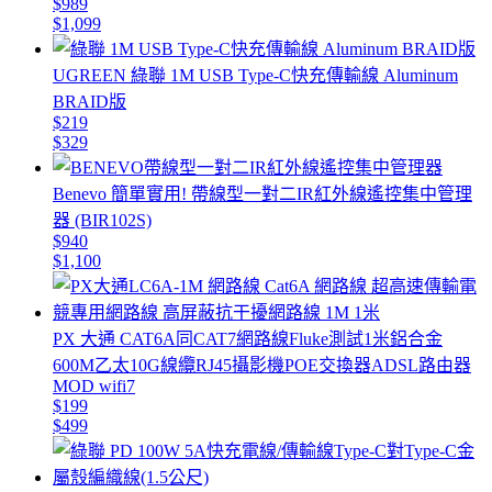
$989
$1,099
UGREEN 綠聯 1M USB Type-C快充傳輸線 Aluminum
BRAID版
$219
$329
Benevo 簡單實用! 帶線型一對二IR紅外線遙控集中管理
器 (BIR102S)
$940
$1,100
PX 大通 CAT6A同CAT7網路線Fluke測試1米鋁合金
600M乙太10G線纜RJ45攝影機POE交換器ADSL路由器
MOD wifi7
$199
$499