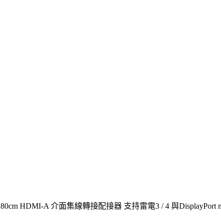
cm HDMI-A 介面集線轉接配接器 支持雷電3 / 4 與DisplayPort m