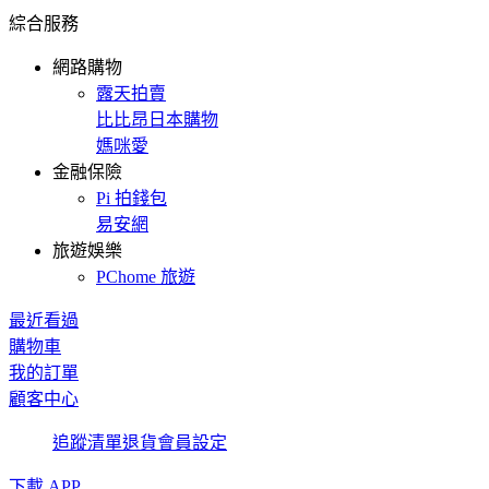
綜合服務
網路購物
露天拍賣
比比昂日本購物
媽咪愛
金融保險
Pi 拍錢包
易安網
旅遊娛樂
PChome 旅遊
最近看過
購物車
我的訂單
顧客中心
追蹤清單
退貨
會員設定
下載 APP