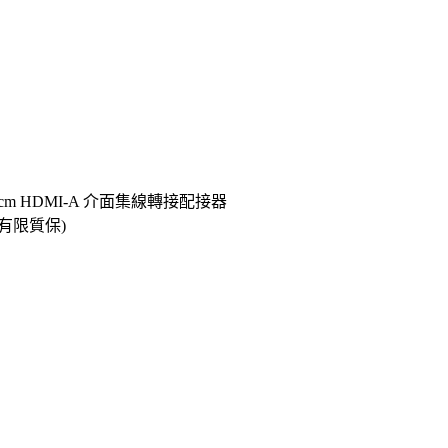
0cm HDMI-A 介面集線轉接配接器
年有限質保)