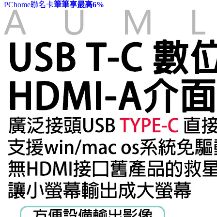
PChome聯名卡
筆筆享最高
6%