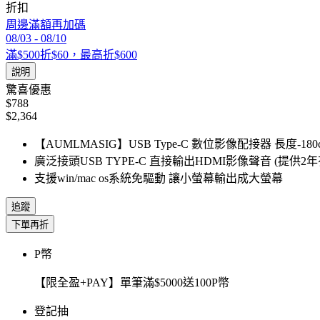
折扣
周邊滿額再加碼
08/03
-
08/10
滿$500折$60，最高折$600
說明
驚喜優惠
$788
$2,364
【AUMLMASIG】USB Type-C 數位影像配接器 長度-18
廣泛接頭USB TYPE-C 直接輸出HDMI影像聲音 (提供2
支援win/mac os系統免驅動 讓小螢幕輸出成大螢幕
追蹤
下單再折
P幣
【限全盈+PAY】單筆滿$5000送100P幣
登記抽