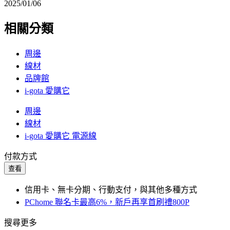
2025/01/06
相關分類
周邊
線材
品牌館
i-gota 愛購它
周邊
線材
i-gota 愛購它 電源線
付款方式
查看
信用卡、無卡分期、行動支付，與其他多種方式
PChome 聯名卡最高6%，新戶再享首刷禮800P
搜尋更多