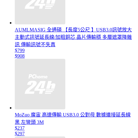
AUMLMASIG 全通碩 【長度5公尺 】USB3.0訊號放大
主動式訊號延長線/加粗銅芯 晶片傳輸穩 多層遮罩降雜
訊 傳輸訊號不失真
$799
$908
MoZuo 魔宙 高速傳輸 USB3.0 公對母 數據連接延長線
黑 左彎頭 3M
$237
$297