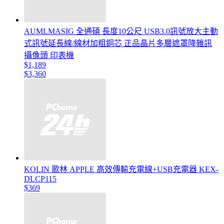
AUMLMASIG 全通碩 長度10公尺 USB3.0訊號放大主動
式訊號延長線/線材加粗銅芯 正品晶片多層遮罩降雜訊
攝像頭 印表機
$1,189
$3,360
KOLIN 歌林 APPLE 高效傳輸充電線+USB充電器 KEX-
DLCP115
$369