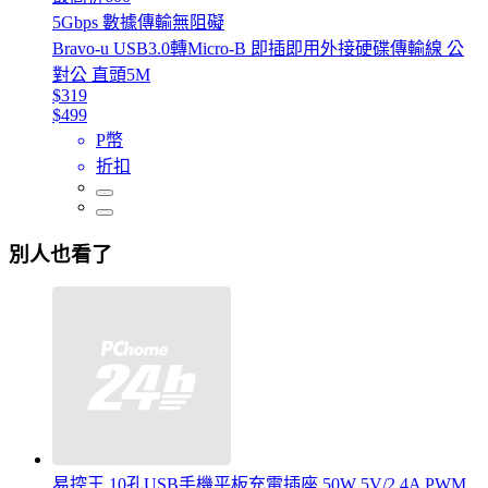
5Gbps 數據傳輸無阻礙
Bravo-u USB3.0轉Micro-B 即插即用外接硬碟傳輸線 公
對公 直頭5M
$319
$499
P幣
折扣
別人也看了
易控王 10孔USB手機平板充電插座 50W 5V/2.4A PWM