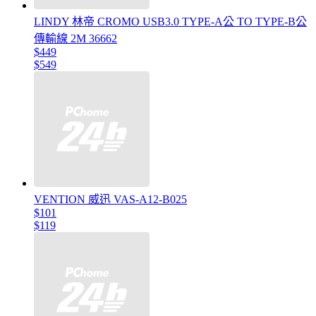
LINDY 林帝 CROMO USB3.0 TYPE-A公 TO TYPE-B公
傳輸線 2M 36662
$449
$549
VENTION 威迅 VAS-A12-B025
$101
$119