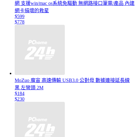
網 支援win/mac os系統免驅動 無網路接口筆電/產品 內建
網卡損壞的救星
$599
$778
MoZuo 魔宙 高速傳輸 USB3.0 公對母 數據連接延長線
黑 左彎頭 2M
$184
$230