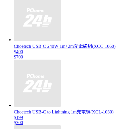
Choetech USB-C 240W 1m+2m充電線組(XCC-1060)
$490
$700
Choetech USB-C to Lightning 1m充電線(XCL-1030)
$199
$300