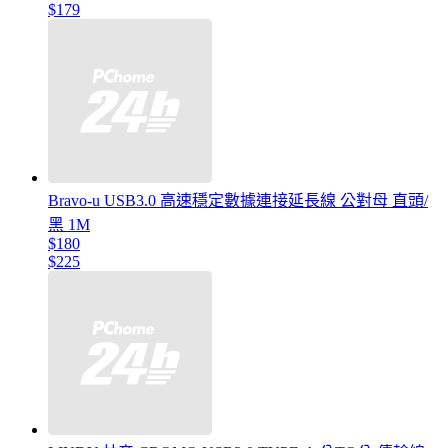
$179
Bravo-u USB3.0 高速穩定數據連接延長線 公對母 直頭/
黑 1M
$180
$225