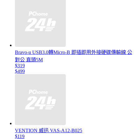
Bravo-u USB3.0轉Micro-B 即插即用外接硬碟傳輸線 公
對公 直頭5M
$319
$499
VENTION 威迅 VAS-A12-B025
$119