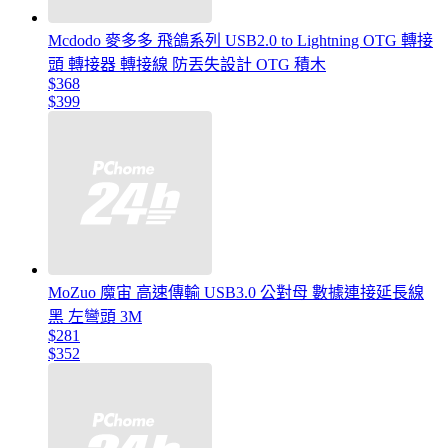
Mcdodo 麥多多 飛鴿系列 USB2.0 to Lightning OTG 轉接
頭 轉接器 轉接線 防丟失設計 OTG 積木
$368
$399
MoZuo 魔宙 高速傳輸 USB3.0 公對母 數據連接延長線
黑 左彎頭 3M
$281
$352