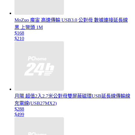
MoZuo 魔宙 高速傳輸 USB3.0 公對母 數據連接延長線
黑 上彎頭 1M
$168
$210
月陽 超值2入2.7米公對母雙屏蔽磁環USB延長線傳輸線
充電線(USB27MX2)
$288
$499