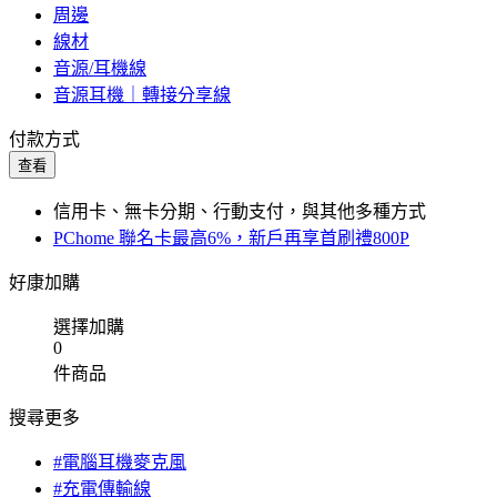
周邊
線材
音源/耳機線
音源耳機｜轉接分享線
付款方式
查看
信用卡、無卡分期、行動支付，與其他多種方式
PChome 聯名卡最高6%，新戶再享首刷禮800P
好康加購
選擇加購
0
件商品
搜尋更多
#電腦耳機麥克風
#充電傳輸線