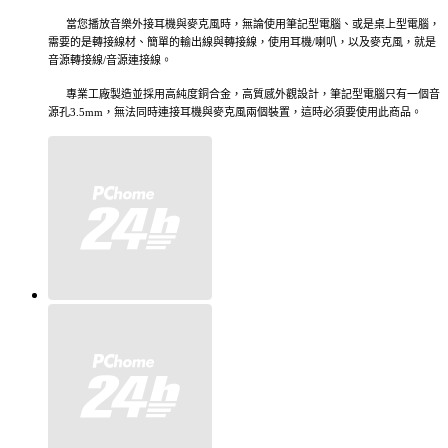
當您播放音樂外接耳機與麥克風時，無論使用筆記型電腦、或是桌上型電腦，
需要的是轉接線材、簡單的輸出線與轉接線，使用耳機/喇叭，以及麥克風，就是
音源轉接線/音源連接線。
專業工廠製造並採用高純度銅合金，高質感外觀設計，筆記型電腦只有一個音
源孔3.5mm，無法同時連接耳機與麥克風兩個裝置，這時必須要使用此商品。