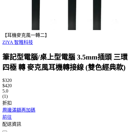
【耳機麥克風一轉二】
ZIYA 智雅科技
筆記型電腦/桌上型電腦 3.5mm插頭 三環
四極 轉 麥克風耳機轉接線 (雙色經典款)
$320
$420
5.0
(1)
折扣
周邊滿額再加碼
前往
配送資訊