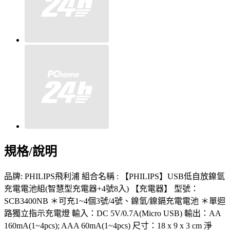
規格/說明
品牌: PHILIPS飛利浦 組合名稱 : 【PHILIPS】USB低自放鎳氫
充電電池組(智慧型充電器+4號8入) 【充電器】 型號：
SCB3400NB ＊可充1~4個3號/4號、鎳氫/鎳鎘充電電池 ＊單迴
路獨立指示充電燈 輸入：DC 5V/0.7A(Micro USB) 輸出：AA
160mA(1~4pcs); AAA 60mA(1~4pcs) 尺寸：18 x 9 x 3 cm 淨