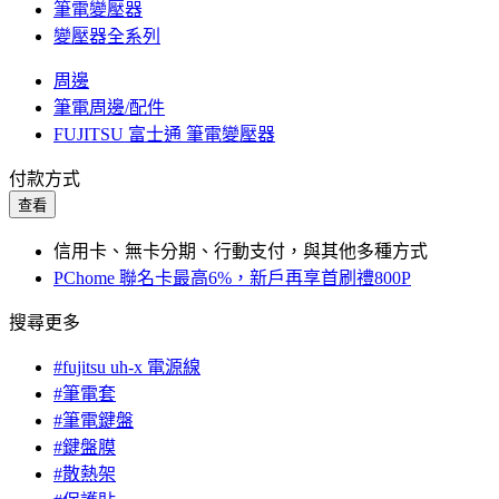
筆電變壓器
變壓器全系列
周邊
筆電周邊/配件
FUJITSU 富士通 筆電變壓器
付款方式
查看
信用卡、無卡分期、行動支付，與其他多種方式
PChome 聯名卡最高6%，新戶再享首刷禮800P
搜尋更多
#fujitsu uh-x 電源線
#筆電套
#筆電鍵盤
#鍵盤膜
#散熱架