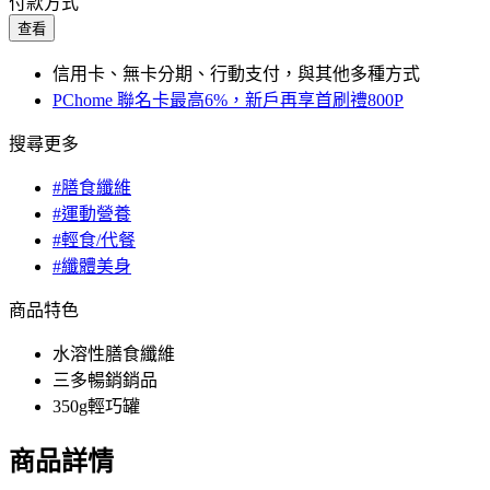
付款方式
查看
信用卡、無卡分期、行動支付，與其他多種方式
PChome 聯名卡最高6%，新戶再享首刷禮800P
搜尋更多
#膳食纖維
#運動營養
#輕食/代餐
#纖體美身
商品特色
水溶性膳食纖維
三多暢銷銷品
350g輕巧罐
商品詳情