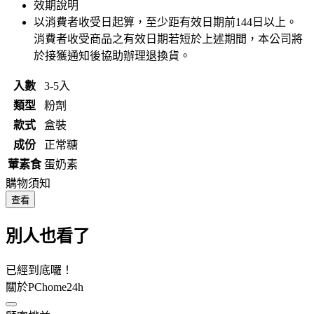
效期說明
以消費者收受日起算，至少距有效日期前
144
日以上。
消費者收受商品之有效日期若短於上述期間，本公司將
於接獲通知後協助辦理退換貨。
入數
3-5入
類型
粉劑
款式
盒裝
成份
正常糖
葷素食
蛋奶素
購物須知
查看
別人也看了
已經到底囉！
關於PChome24h