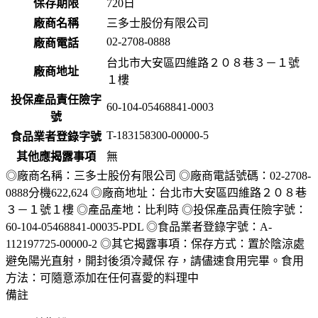
保存期限
720
日
廠商名稱
三多士股份有限公司
02-2708-0888
廠商電話
台北市大安區四維路２０８巷３－１號
廠商地址
１樓
投保產品責任險字
60-104-05468841-0003
號
T-183158300-00000-5
食品業者登錄字號
其他應揭露事項
無
◎廠商名稱：三多士股份有限公司 ◎廠商電話號碼：02-2708-
0888分機622,624 ◎廠商地址：台北市大安區四維路２０８巷
３－１號１樓 ◎產品產地：比利時 ◎投保產品責任險字號：
60-104-05468841-00035-PDL ◎食品業者登錄字號：A-
112197725-00000-2 ◎其它揭露事項：保存方式：置於陰涼處
避免陽光直射，開封後須冷藏保 存，請儘速食用完畢。食用
方法：可隨意添加在任何喜愛的料理中
備註