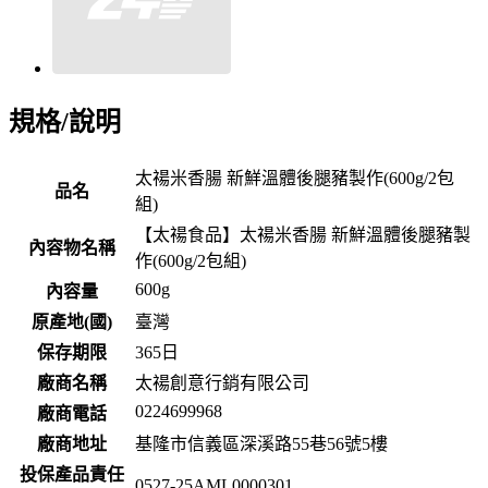
規格/說明
太禓米香腸 新鮮溫體後腿豬製作(600g/2包
品名
組)
【太禓食品】太禓米香腸 新鮮溫體後腿豬製
內容物名稱
作(600g/2包組)
600g
內容量
原產地(國)
臺灣
保存期限
365
日
廠商名稱
太禓創意行銷有限公司
0224699968
廠商電話
廠商地址
基隆市信義區深溪路55巷56號5樓
投保產品責任
0527-25AML0000301