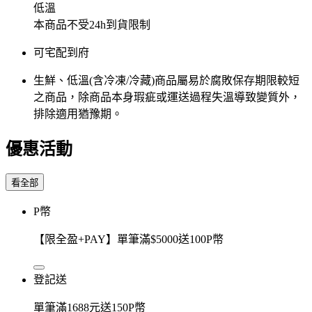
低溫
本商品不受24h到貨限制
可宅配到府
生鮮、低溫(含冷凍/冷藏)商品屬易於腐敗保存期限較短
之商品，除商品本身瑕疵或運送過程失溫導致變質外，
排除適用猶豫期。
優惠活動
看全部
P幣
【限全盈+PAY】單筆滿$5000送100P幣
登記送
單筆滿1688元送150P幣