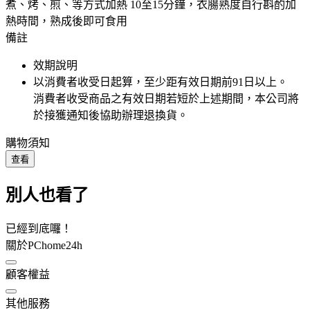
煮、烤、煎、等方式加熱 10至15分鐘，衣腸熟度自行斟酌加
熱時間，熟成後即可食用
備註
效期說明
以消費者收受日起算，至少距有效日期前
91
日以上。
消費者收受商品之有效日期若短於上述期間，本公司將
於接獲通知後協助辦理退換貨。
購物須知
查看
別人也看了
已經到底囉！
關於PChome24h
顧客權益
其他服務