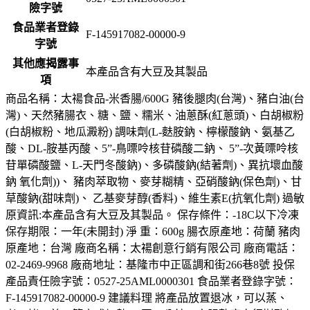
險字號
食品業者登錄
F-145917082-00000-9
字號
其他應揭露事
本產品含有大豆及其製品
項
商品名稱：太禓食品-米香腸/600G 豬後腿肉(台灣)、豬白油(台
灣)、天然豬腸衣、糖、鹽、糯米、油蔥酥(紅蔥頭)、白胡椒粉
(白胡椒粉、地瓜澱粉) 調味劑(L-麩胺鈉、檸檬酸鈉、氨基乙
酸、DL-胺基丙酸、5”-鳥嘌呤核苷磷酸二鈉、 5”-次黃嘌呤核
苷單磷酸鹽、L-天門冬酸鈉)、多磷酸鈉(結著劑)、異抗壞血酸
鈉 氧化劑))、 豬肉萃取物、麥芽糊精、亞硝酸鈉(保色劑)、甘
草酸鈉(甜味劑)、 乙基麥芽醇(香料)、維生素E(抗氧化劑) 過敏
原資訊:本產品含有大豆及其製品。 保存條件：-18C以下冷凍
保存期限：一年(未開封) 淨 重：600g 腸衣原產地：荷蘭 豬肉
原產地：台灣 廠商名稱：太禓創意行銷有限公司 廠商電話：
02-2469-9968 廠商地址：基隆市中正區調和街266巷8號 投保
產品責任險字號：0527-25AML0000301 食品業者登錄字號：
F-145917082-00000-9 建議料理 將產品放置退冰，可以蒸、