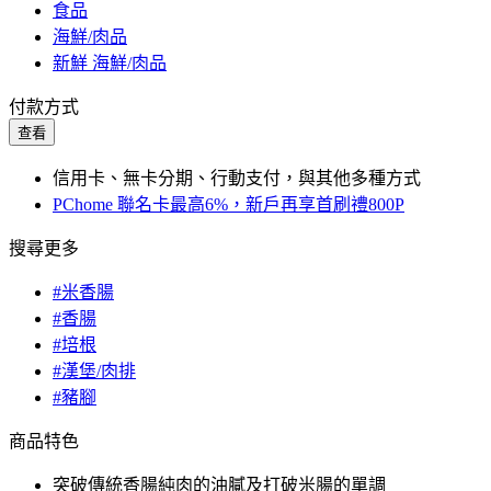
食品
海鮮/肉品
新鮮 海鮮/肉品
付款方式
查看
信用卡、無卡分期、行動支付，與其他多種方式
PChome 聯名卡最高6%，新戶再享首刷禮800P
搜尋更多
#米香腸
#香腸
#培根
#漢堡/肉排
#豬腳
商品特色
突破傳統香腸純肉的油膩及打破米腸的單調