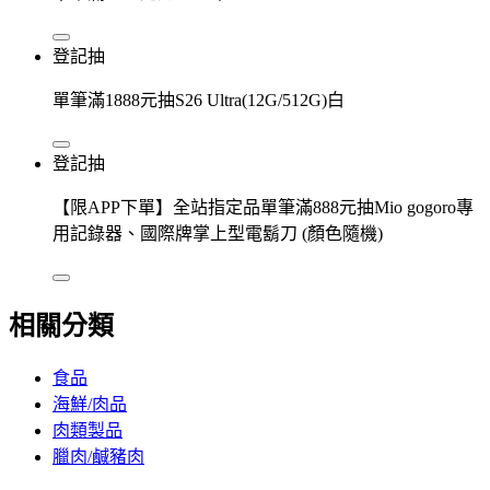
登記抽
單筆滿1888元抽S26 Ultra(12G/512G)白
登記抽
【限APP下單】全站指定品單筆滿888元抽Mio gogoro專
用記錄器、國際牌掌上型電鬍刀 (顏色隨機)
相關分類
食品
海鮮/肉品
肉類製品
臘肉/鹹豬肉