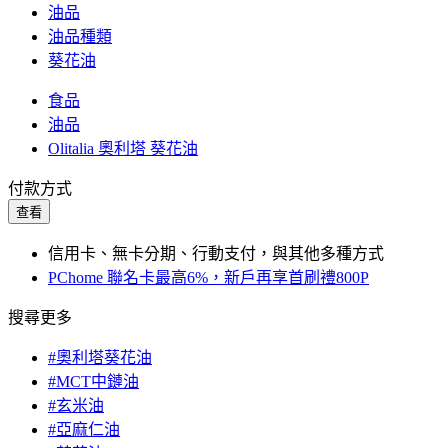
油品
油品種類
葵花油
食品
油品
Olitalia 奧利塔 葵花油
付款方式
查看
信用卡、無卡分期、行動支付，與其他多種方式
PChome 聯名卡最高6%，新戶再享首刷禮800P
搜尋更多
#奧利塔葵花油
#MCT中鏈油
#玄米油
#亞麻仁油