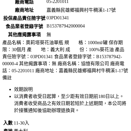
05-2201011
廠商電話
廠商地址
嘉義縣民雄鄉福興村牛稠溪1-17號
03PD01341
投保產品責任險字號
B153787942000004
食品業者登錄字號
其他應揭露事項
無
產品名稱：奧莉塔葵花油單瓶 規 格：1000ml/罐 保存期
限：30個月 產 地：義大利 成 份：100%葵花油 產品
責任險字號：03PD01341 食品業者登錄字號：B153787942-
00000-4 其他揭露事項：無 廠商名稱：協憶有限公司 廠商電
話：05-2201011 廠商地址：嘉義縣民雄鄉福興村牛稠溪1-17號
備註
效期說明
以消費者收受日起算，至少距有效日期前
180
日以上。
消費者收受商品之有效日期若短於上述期間，本公司將
於接獲通知後協助辦理退換貨。
入數
11-30入