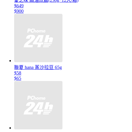
愛之味 麻油炊飯(230g*12入/箱)
$649
$900
聯夏 hana 蒸沙拉豆 65g
$58
$65