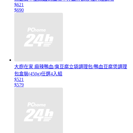
$621
$690
大廚在家 麻辣鴨血/臭豆腐立袋調理包/鴨血豆腐煲調理
包盒裝(450g)任選4入組
$521
$579