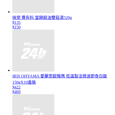
味榮 醬有料 當歸麻油雙菇湯520g
$135
$150
IRIS OHYAMA 愛麗思歐雅瑪 低溫製法微波即食白飯
150gX10盒裝
$422
$469