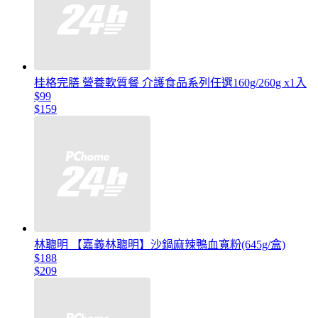
桂格完膳 營養軟質餐 介護食品系列任選160g/260g x1入
$99
$159
林聰明 【嘉義林聰明】沙鍋麻辣鴨血寬粉(645g/盒)
$188
$209