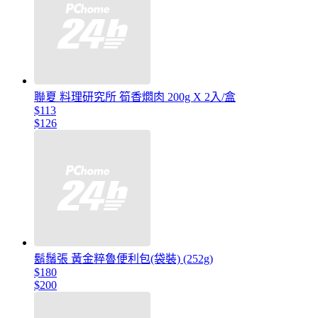
聯夏 料理研究所 筍香燜肉 200g X 2入/盒
$113
$126
鬍鬚張 黃金粹魯便利包(袋裝) (252g)
$180
$200