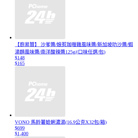
【廚易贊】 沙爹醬/娘惹珈喱雞風味醬/新加坡叻沙醬/蝦
湯麵風味醬/南洋酸辣醬125g/(口味任選/包)
$148
$165
VONO 馬鈴薯蛤蜊濃湯(16.9公克X32包/箱)
$699
$1,400