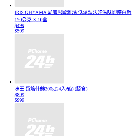
IRIS OHYAMA 愛麗思歐雅瑪 低溫製法好滋味即時白飯
150公克 X 10盒
$499
$599
味王 蔬燴什錦200g(24入/箱) (蔬食)
$899
$999