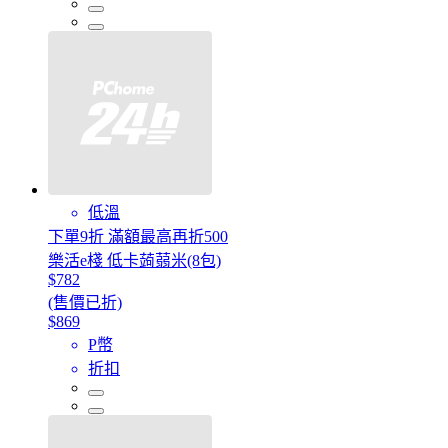
低溫
下單9折 滿額最高再折500
樂活e棧 低卡蒟蒻米(8包)
$782
(售價已折)
$869
P幣
折扣