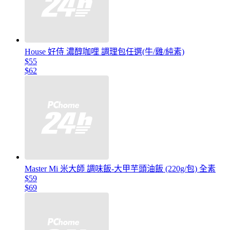
House 好侍 濃醇咖哩 調理包任選(牛/雞/純素)
$55
$62
Master Mi 米大師 調味飯-大甲芋頭油飯 (220g/包) 全素
$59
$69