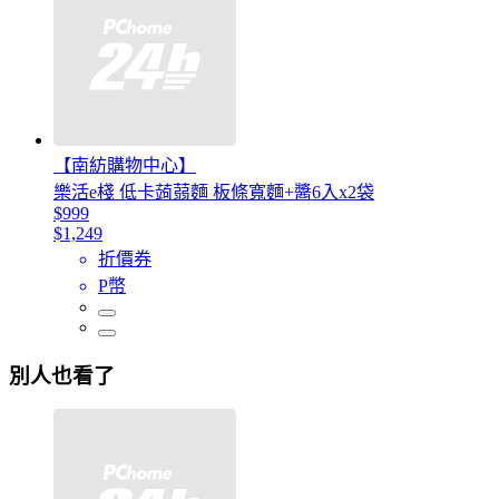
【南紡購物中心】
樂活e棧 低卡蒟蒻麵 板條寬麵+醬6入x2袋
$999
$1,249
折價券
P幣
別人也看了