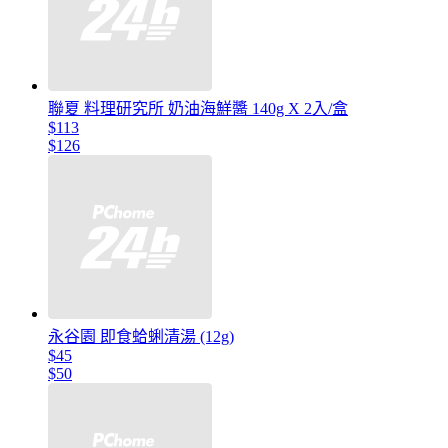
聯夏 料理研究所 奶油海鮮醬 140g X 2入/盒
$113
$126
永谷園 即食蛤蜊清湯 (12g)
$45
$50