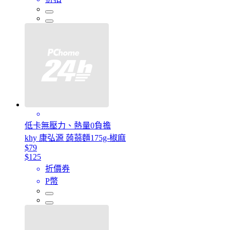
低卡無壓力、熱量0負擔
khy 康弘源 蒟蒻麵175g-椒麻
$79
$125
折價券
P幣