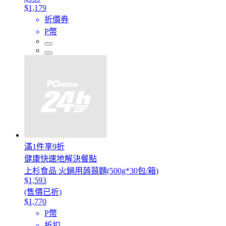
$1,179
折價券
P幣
滿1件享9折
健康快速地解決餐點
上杉食品 火鍋用蒟蒻麵(500g*30包/箱)
$1,593
(售價已折)
$1,770
P幣
折扣