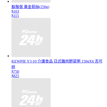
鬍鬚張 黃金筍絲(250g)
$103
$115
KEWPIE Y3-10 介護食品 日式雞肉野菜粥 150gX6 舌可
碎
$750
$825