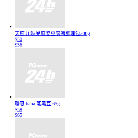
天廚 川味兒麻婆豆腐醬調理包200g
$50
$56
聯夏 hana 蒸黑豆 65g
$58
$65