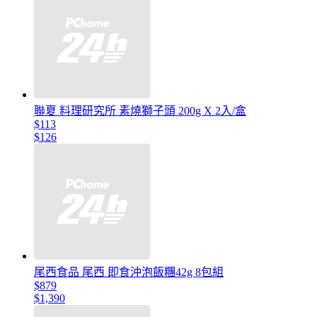
聯夏 料理研究所 素燒獅子頭 200g X 2入/盒
$113
$126
尾西食品 尾西 即食沖泡飯糰42g 8包組
$879
$1,390