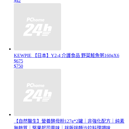
$42
KEWPIE 【日本】Y2-4 介護食品 野菜鮭魚粥160gX6
$675
$750
【自然醫生】營養酵母粉127g*2罐｜非強化配方｜純素
無麩質｜堅果起司風味｜拌飯拌麵沙拉料理調味