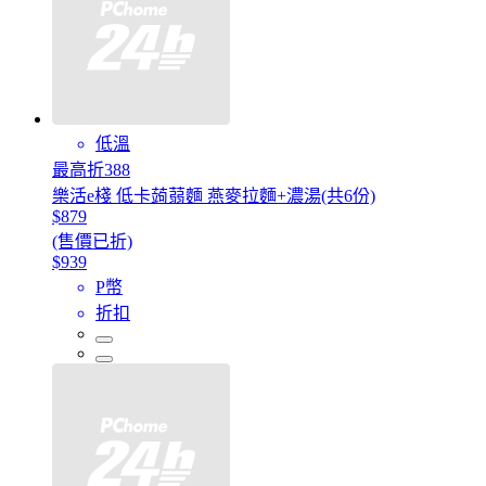
低溫
最高折388
樂活e棧 低卡蒟蒻麵 燕麥拉麵+濃湯(共6份)
$879
(售價已折)
$939
P幣
折扣