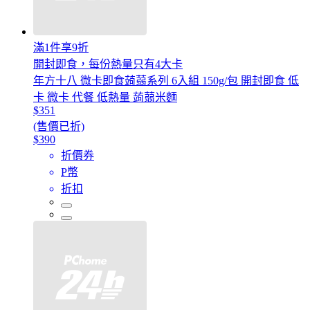
滿1件享9折
開封即食，每份熱量只有4大卡
年方十八 微卡即食蒟蒻系列 6入組 150g/包 開封即食 低
卡 微卡 代餐 低熱量 蒟蒻米麵
$351
(售價已折)
$390
折價券
P幣
折扣