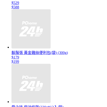
$529
$588
鬍鬚張 黃金雞絲便利包(袋) (300g)
$179
$199