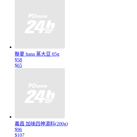
聯夏 hana 蒸大豆 65g
$58
$65
義昌 加味四神湯料(200g)
$96
$107