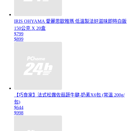
IRIS OHYAMA 愛麗思歐雅瑪 低溫製法好滋味即時白飯
150公克 X 20盒
$799
$899
【巧食家】法式松露佐菇蔬牛腱-奶素X6包 (常溫 200g/
包)
$644
$998