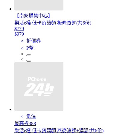
【南紡購物中心】
樂活e棧 低卡蒟蒻麵 板條寬麵(共6份)
$779
$979
折價券
P幣
低溫
最高折388
樂活e棧 低卡蒟蒻麵 燕麥涼麵+濃湯(共6份)