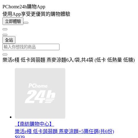
PChome24h購物App
使用App享受更優質的購物體驗
立即體驗
全站
樂活e棧 低卡蒟蒻麵 燕麥涼麵6入/袋,共4袋 (低卡 低熱量 低糖)
【南紡購物中心】
樂活e棧 低卡蒟蒻麵 燕麥涼麵+5醬任選(共6份)
$939