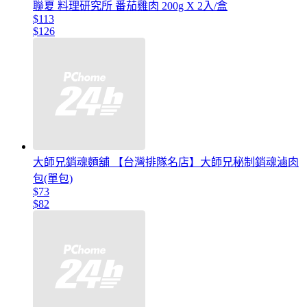
聯夏 料理研究所 番茄雞肉 200g X 2入/盒
$113
$126
大師兄銷魂麵舖 【台灣排隊名店】大師兄秘制銷魂滷肉
包(單包)
$73
$82