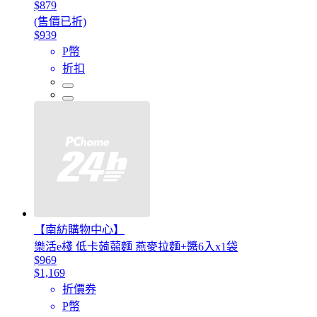
$879
(售價已折)
$939
P幣
折扣
【南紡購物中心】
樂活e棧 低卡蒟蒻麵 燕麥拉麵+醬6入x1袋
$969
$1,169
折價券
P幣