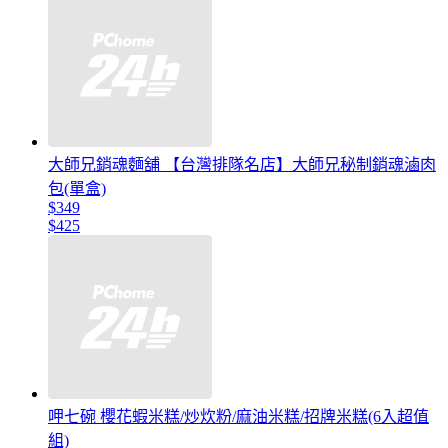
大師兄銷魂麵舖 【台灣排隊名店】大師兄秘制銷魂滷肉
包(單盒)
$349
$425
呷七碗 櫻花蝦米糕/炒炊粉/麻油米糕/招牌米糕(6入超值
組)