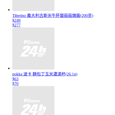
Tiberino 義大利古斯米牛肝菌菇菇燉飯(200克)
$249
$277
pokka 波卡 麵包丁玉米濃湯杯(26.1g)
$63
$70