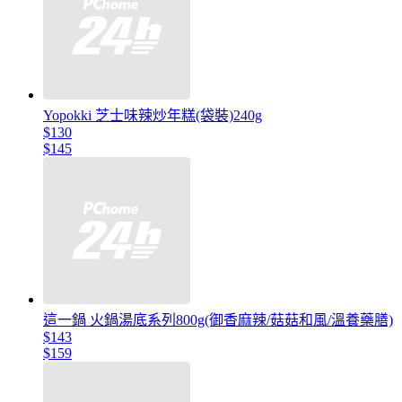
Yopokki 芝士味辣炒年糕(袋裝)240g
$130
$145
這一鍋 火鍋湯底系列800g(御香麻辣/菇菇和風/溫養藥膳)
$143
$159