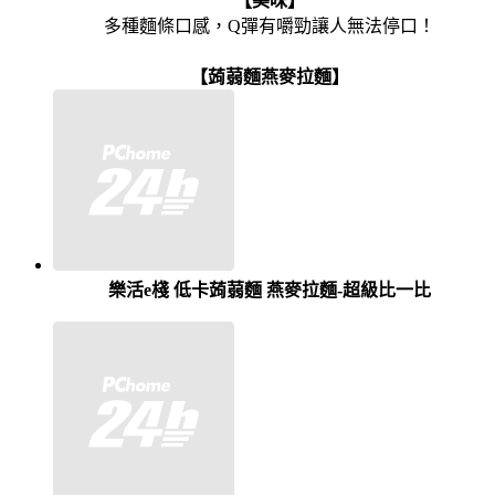
【美味】
多種麵條口感，Q彈有嚼勁讓人無法停口！
【蒟蒻麵燕麥拉麵】
樂活e棧 低卡蒟蒻麵 燕麥拉麵-超級比一比