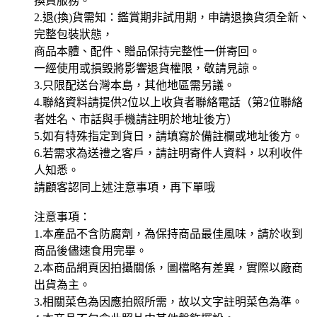
換貨服務。
2.退(換)貨需知：鑑賞期非試用期，申請退換貨須全新、
完整包裝狀態，
商品本體、配件、贈品保持完整性一併寄回。
一經使用或損毀將影響退貨權限，敬請見諒。
3.只限配送台灣本島，其他地區需另議。
4.聯絡資料請提供2位以上收貨者聯絡電話（第2位聯絡
者姓名、市話與手機請註明於地址後方）
5.如有特殊指定到貨日，請填寫於備註欄或地址後方。
6.若需求為送禮之客戶，請註明寄件人資料，以利收件
人知悉。
請顧客認同上述注意事項，再下單哦
注意事項：
1.本產品不含防腐劑，為保持商品最佳風味，請於收到
商品後儘速食用完畢。
2.本商品網頁因拍攝關係，圖檔略有差異，實際以廠商
出貨為主。
3.相關菜色為因應拍照所需，故以文字註明菜色為準。