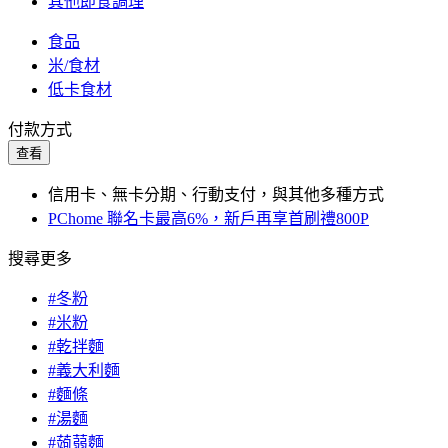
其他即食調理
食品
米/食材
低卡食材
付款方式
查看
信用卡、無卡分期、行動支付，與其他多種方式
PChome 聯名卡最高6%，新戶再享首刷禮800P
搜尋更多
#冬粉
#米粉
#乾拌麵
#義大利麵
#麵條
#湯麵
#蒟蒻麵