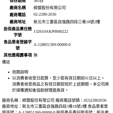
保存期限
365
日
廠商名稱
締盟股份有限公司
02-2280-2036
廠商電話
廠商地址
新北市三重區自強路四段三巷18號2樓
投保產品責任險
132610AKP0000222
字號
食品業者登錄字
A-128851369-00000-0
號
其他應揭露事項
無
備註
效期說明
以消費者收受日起算，至少距有效日期前
91
日以上。
消費者收受商品之有效日期若短於上述期間，本公司將
於接獲通知後協助辦理退換貨。
廠商名稱：締盟股份有限公司 廠商電話號碼：(02)22802036
廠商地址：新北市三重區自強路四段3巷18號2樓 食品業者登
錄字號：A-128851369-00000-0 投保產品責任險字號：新光產