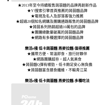
★2013年至今持續販售蒟蒻麵的品牌再創新作品
★Y!搜索引擎首頁推薦的蒟蒻麵品牌
★電視及名人及部落客強力推薦
★超過20個知名網購及團購通路販售的蒟蒻麵品牌
★蒟蒻系列熱銷超過10萬包的品牌
★團購總數量破萬的蒟蒻麵品牌
★網路有多種選擇的蒟蒻麵品牌
樂活e棧 低卡蒟蒻麵 燕麥拉麵-值得推薦
★攜帶方便、常溫即食、旅行好夥伴
★網路團購超夯，超人氣美食
★蒟蒻麵Q彈有嚼勁，低卡飽足安心無負擔
★蒟蒻麵富含膳食纖維，不輸青江菜
樂活e棧 低卡蒟蒻麵 燕麥拉麵-多種吃法