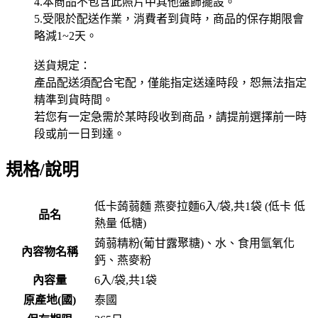
4.本商品不包含此照片中其他盤飾擺設。
5.受限於配送作業，消費者到貨時，商品的保存期限會
略減1~2天。
送貨規定：
產品配送須配合宅配，僅能指定送達時段，恕無法指定
精準到貨時間。
若您有一定急需於某時段收到商品，請提前選擇前一時
段或前一日到達。
規格/說明
低卡蒟蒻麵 燕麥拉麵6入/袋,共1袋 (低卡 低
品名
熱量 低糖)
蒟蒻精粉(葡甘露聚糖)、水、食用氫氧化
內容物名稱
鈣、燕麥粉
內容量
6入/袋,共1袋
原產地(國)
泰國