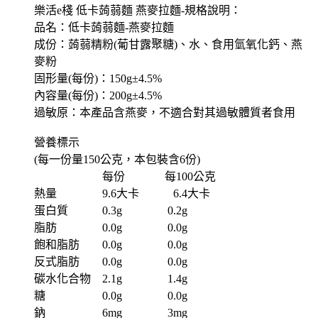
樂活e棧 低卡蒟蒻麵 燕麥拉麵-規格說明：
品名：低卡蒟蒻麵-燕麥拉麵
成份：蒟蒻精粉(葡甘露聚糖)、水、食用氫氧化鈣、燕
麥粉
固形量(每份)：150g±4.5%
內容量(每份)：200g±4.5%
過敏原：本產品含燕麥，不適合對其過敏體質者食用
營養標示
(每一份量150公克，本包裝含6份)
每份 每100公克
熱量 9.6大卡 6.4大卡
蛋白質 0.3g 0.2g
脂肪 0.0g 0.0g
飽和脂肪 0.0g 0.0g
反式脂肪 0.0g 0.0g
碳水化合物 2.1g 1.4g
糖 0.0g 0.0g
鈉 6mg 3mg