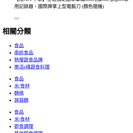
用記錄器、國際牌掌上型電鬍刀 (顏色隨機)
相關分類
食品
南紡食品
熱搜蔬食品牌
樂活e棧蔬食料理
食品
米/食材
麵條
蒟蒻麵
食品
米/食材
即食調理