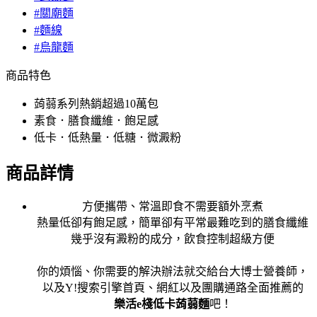
#關廟麵
#麵線
#烏龍麵
商品特色
蒟蒻系列熱銷超過10萬包
素食．膳食纖維．飽足感
低卡．低熱量．低糖．微澱粉
商品詳情
方便攜帶、常溫即食不需要額外烹煮
熱量低卻有飽足感，簡單卻有平常最難吃到的膳食纖維
幾乎沒有澱粉的成分，飲食控制超級方便
你的煩惱、你需要的解決辦法就交給台大博士營養師，
以及Y!搜索引擎首頁、網紅以及團購通路全面推薦的
樂活e棧低卡蒟蒻麵
吧！