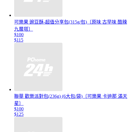
可樂果 豌豆酥-超值分享包(315g/包)〔原味 古早味 酷辣
九層塔〕
$100
$115
聯華 歡樂派對包(236g) (6大包/袋)〔可樂果 卡迪那 滿天
星〕
$100
$125