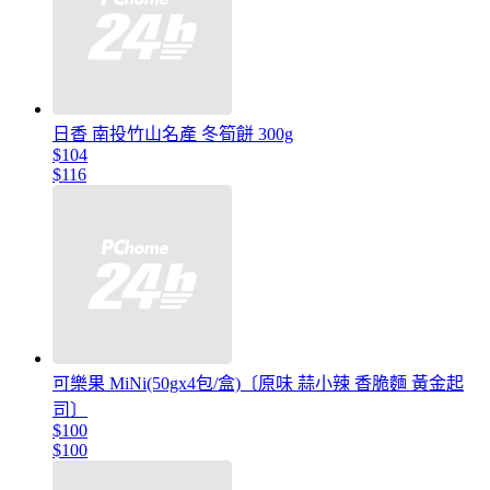
日香 南投竹山名產 冬筍餅 300g
$104
$116
可樂果 MiNi(50gx4包/盒)〔原味 蒜小辣 香脆麵 黃金起
司〕
$100
$100