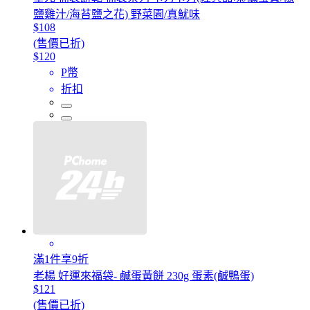
鹽雞汁/海苔鹽之花) 野菜園/真魷味
$108
(售價已折)
$120
P幣
折扣
滿1件享9折
老楊 好運來福袋- 鹹蛋黃餅 230g 蛋素(鹹鴨蛋)
$121
(售價已折)