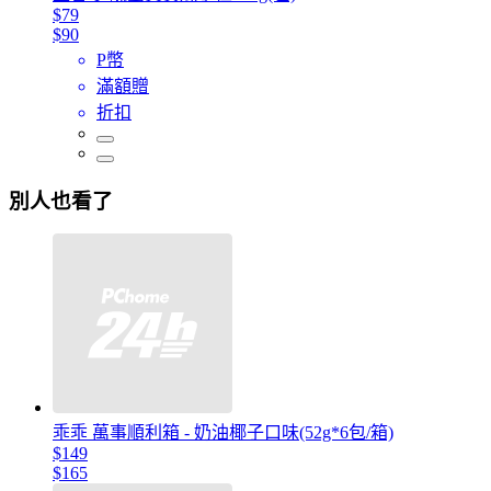
$79
$90
P幣
滿額贈
折扣
別人也看了
乖乖 萬事順利箱 - 奶油椰子口味(52g*6包/箱)
$149
$165