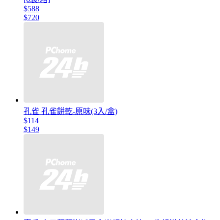
$588
$720
孔雀 孔雀餅乾-原味(3入/盒)
$114
$149