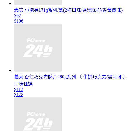
義美 小泡芙171g系列/盒(2種口味-香焙咖啡/藍莓風味)
$92
$106
義美 杏仁巧克力酥片280g系列 〔 牛奶巧克力/黑可可 〕
口味任選
$112
$128