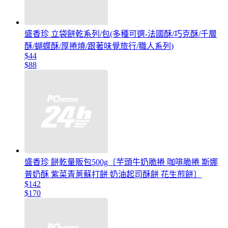
盛香珍 立袋餅乾系列/包(多種可選-法國酥/巧克酥/千層
酥/蝴蝶酥/厚捲燒/跟著味覺旅行/職人系列)
$44
$88
盛香珍 餅乾量販包500g〔芋頭牛奶脆捲 咖啡脆捲 斯娜
普奶酥 紫菜青蔥蘇打餅 奶油起司酥餅 花生煎餅〕
$142
$170