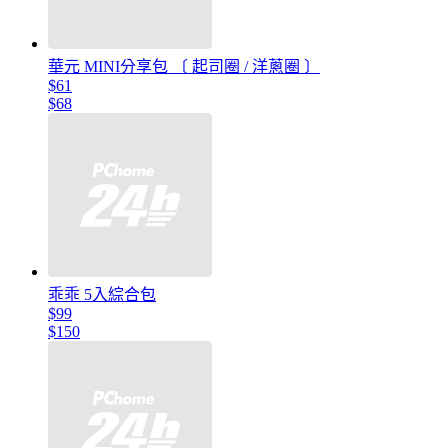
華元 MINI分享包 〔 起司圈 / 洋蔥圈 〕
$61
$68
乖乖 5入綜合包
$99
$150