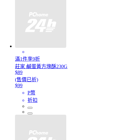
滿1件享9折
莊家 鹹蛋黃方塊酥230G
$89
(售價已折)
$99
P幣
折扣