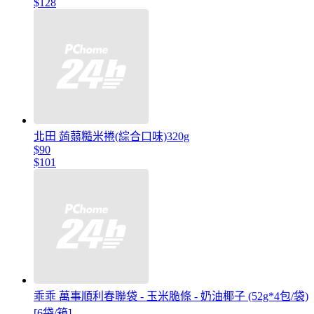
$128
北田 蒟蒻糙米捲(綜合口味)320g
$90
$101
乖乖 萬事順利春聯袋 - 玉米脆條 - 奶油椰子 (52g*4包/袋)
[6袋/箱]