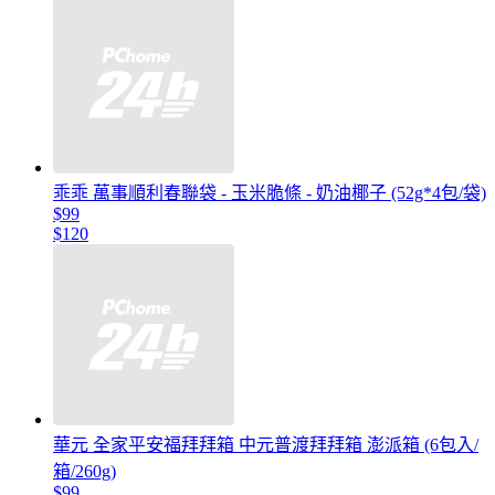
乖乖 萬事順利春聯袋 - 玉米脆條 - 奶油椰子 (52g*4包/袋)
$99
$120
華元 全家平安福拜拜箱 中元普渡拜拜箱 澎派箱 (6包入/
箱/260g)
$99