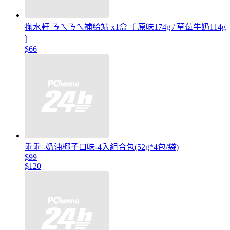
掬水軒 ㄋㄟㄋㄟ補給站 x1盒〔 原味174g / 草莓牛奶114g
〕
$66
乖乖 -奶油椰子口味-4入組合包(52g*4包/袋)
$99
$120