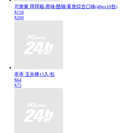
可樂果 拜拜箱-原味/酷辣/素食綜合口味(48gx10包)
$158
$200
乖乖 玉米棒15入/包
$64
$75