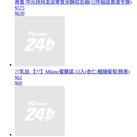
惠香 中元拜拜澎派零食米麵綜合箱(12件組送普渡令旗)
$575
$639
77乳加 【77】Milano蜜蘭諾-12入(杏仁/楓糖葡萄/醇黑)
$62
$69