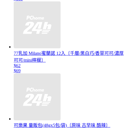
77乳加 Milano蜜蘭諾 12入〔千層/黑白巧/香草可可/濃厚
可可/mini檸檬〕
$62
$69
可樂果 量販包(48gx5包/袋)〔原味 古早味 酷辣〕