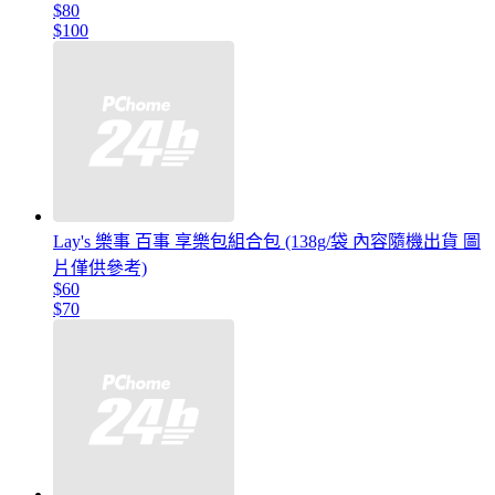
$80
$100
Lay's 樂事 百事 享樂包組合包 (138g/袋 內容隨機出貨 圖
片僅供參考)
$60
$70