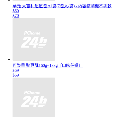
華元 大吉利超值包 x1袋(7包入/袋) - 內容物隨機不挑款
$60
$70
可樂果 豌豆酥160g~188g〔口味任選〕
$69
$69