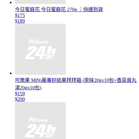
今日蜜麻花 今日蜜麻花 270g ｜快速到貨
$175
$189
可樂果 MiNi萬事好結果拜拜箱 (原味20gx10包+香菜貢丸
湯20gx10包)
$159
$200