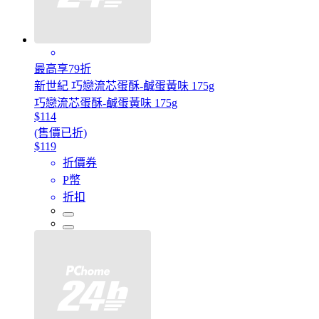
最高享79折
新世紀 巧戀流芯蛋酥-鹹蛋黃味 175g
巧戀流芯蛋酥-鹹蛋黃味 175g
$114
(售價已折)
$119
折價券
P幣
折扣