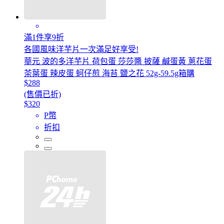
滿1件享9折
各國風味洋芋片一次滿足好享受!
華元 波的多洋芋片 荷包蛋 莎莎醬 披薩 鹹蛋黃 蔥花蛋
茶葉蛋 辣皮蛋 蚵仔煎 海苔 鹽之花 52g-59.5g箱購
$288
(售價已折)
$320
P幣
折扣