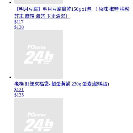
【明月豆腐】明月豆腐餅乾150g x1包 〔 原味 椒鹽 梅粉
芥末 麻辣 海苔 玉米濃湯〕
$117
$130
老楊 好運來福袋- 鹹蛋黃餅 230g 蛋素(鹹鴨蛋)
$121
$135