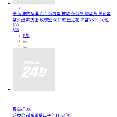
華元 波的多洋芋片 荷包蛋 披薩 莎莎醬 鹹蛋黃 蔥花蛋
茶葉蛋 辣皮蛋 玫瑰鹽 蚵仔煎 鹽之花 海苔52-59.5g/包
$33
$35
P幣
最高折100
盛香珍 鹹蛋黃葵瓜子仁110g(包)