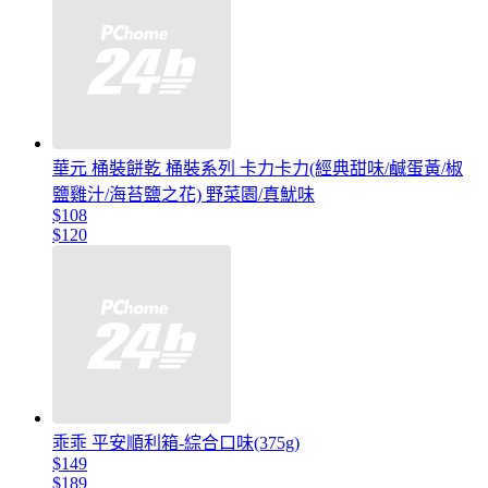
華元 桶裝餅乾 桶裝系列 卡力卡力(經典甜味/鹹蛋黃/椒
鹽雞汁/海苔鹽之花) 野菜園/真魷味
$108
$120
乖乖 平安順利箱-綜合口味(375g)
$149
$189