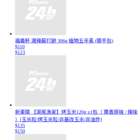
福義軒 湘辣蘇打餅 306g 植物五辛素 (隨手包)
$110
$123
新東陽 【滬尾漁家】烤玉米120g x1包〔 醬香原味 / 辣味
〕[玉米粒/烤玉米粒/非基改玉米/非油炸]
$135
$150