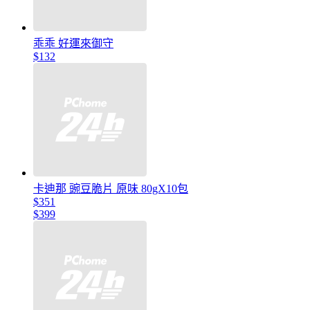
乖乖 好運來御守
$132
卡迪那 豌豆脆片 原味 80gX10包
$351
$399