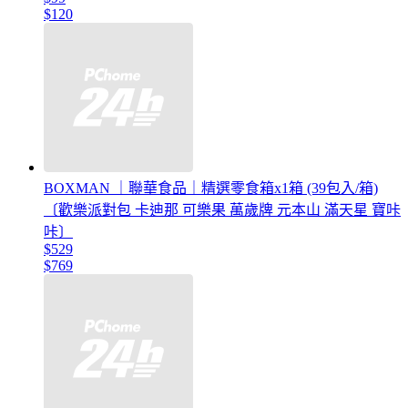
$120
BOXMAN ｜聯華食品｜精選零食箱x1箱 (39包入/箱)
〔歡樂派對包 卡迪那 可樂果 萬歲牌 元本山 滿天星 寶咔
咔〕
$529
$769