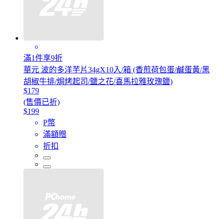
滿1件享9折
華元 波的多洋芋片34gX10入/箱 (香煎荷包蛋/鹹蛋黃/黑
胡椒牛排/焗烤起司/鹽之花/喜馬拉雅玫瑰鹽)
$179
(售價已折)
$199
P幣
滿額贈
折扣