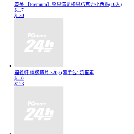
義美 【Premium】堅果滿足榛果巧克力小西點(10入)
$117
$130
福義軒 檸檬薄片 320g (隨手包) 奶蛋素
$110
$123