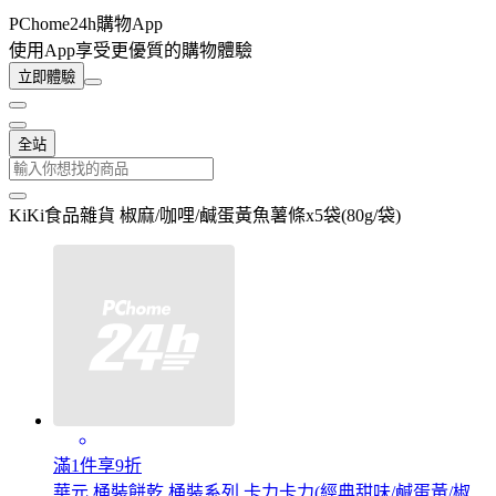
PChome24h購物App
使用App享受更優質的購物體驗
立即體驗
全站
KiKi食品雜貨 椒麻/咖哩/鹹蛋黃魚薯條x5袋(80g/袋)
滿1件享9折
華元 桶裝餅乾 桶裝系列 卡力卡力(經典甜味/鹹蛋黃/椒