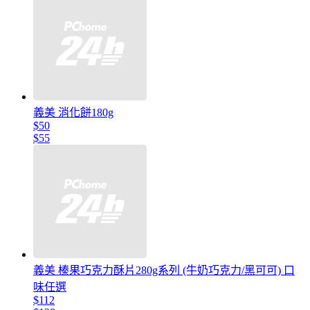
義美 消化餅180g
$50
$55
義美 榛果巧克力酥片280g系列 (牛奶巧克力/黑可可) 口
味任選
$112