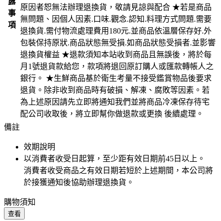
露
原因者恕無法辦理退換貨，敬請見諒與配合 ★若是商品
事
無問題、因個人因素.口味.觀念.認知.料理方式問題.需要
項
退換貨.需付物流處理費用180元.並商品依溫層保存好.外
包裝保持原狀.商品狀態無受損.如商品狀態受損者.並影響
退換貨權益 ★退款須知本站收到商品且無誤後，將於每
月1號退貨款給您，款項將退回原訂購人或匯款轉帳人之
銀行。 ★生鮮商品基於衛生考量不接受鑑賞物品後要求
退貨。除非收到商品時有破損、解凍、腐敗等因素。若
為上述原因請先立即將通知我們並將商品冷凍保存待宅
配公司收取後，將立即幫你做退款或更換 後續處理。
備註
效期說明
以消費者收受日起算，至少距有效日期前
45
日以上。
消費者收受商品之有效日期若短於上述期間，本公司將
於接獲通知後協助辦理退換貨。
購物須知
查看