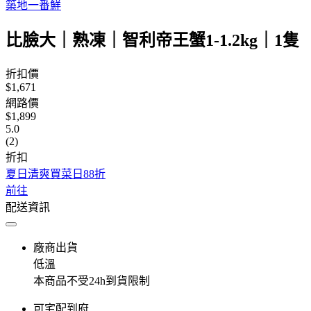
築地一番鮮
比臉大｜熟凍｜智利帝王蟹1-1.2kg｜1隻
折扣價
$1,671
網路價
$1,899
5.0
(2)
折扣
夏日清爽買菜日88折
前往
配送資訊
廠商出貨
低溫
本商品不受24h到貨限制
可宅配到府