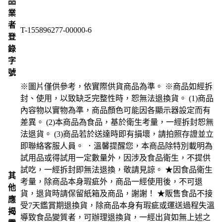
品
業
者
T-155896277-00000-6
登
錄
字
號
※圖片僅供參考，依實際供貨商品為準。 ※商品如經拆
封、使用，以致缺乏完整性時，恕無法退換貨。 (1)商品
內容物以實物為準，商品顏色可能因各顯示器設定而有
差異。 (2)本商品為食品，基於衛生考量，一經拆封恕無
法退貨。 (3)商品若於送達時即有損壞，請拍照存證並立
即聯絡客服人員。 ．溫馨提醒您，本商品除特別載明為
試用品或得試用一定數量外，因涉及食品衛生，不提供
試吃，一經拆封即無法退換，敬請見諒。 ★因食品衛生
其
考量，除商品本身瑕疵外，商品一經使用後，不可退
他
貨，退貨時請保留紙箱及商品，謝謝！ ★販售食品不接
應
受7天鑑賞期退換貨，除商品本身有瑕疵或運送過程失溫
揭
導致食品變質者，可辦理退換貨，一經出貨如無上述之