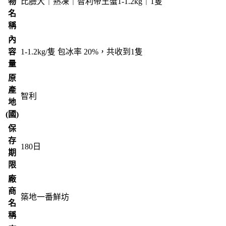
物
比臉大｜熟凍｜智利帝王蟹1-1.2kg｜1隻
名
稱
內
容
1-1.2kg/隻 包冰率 20%，共收到1隻
量
原
產
智利
地
(國)
保
存
180
日
期
限
廠
商
築地一番鮮坊
名
稱