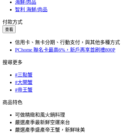
海鮮/肉品
智利 海鮮/肉品
付款方式
查看
信用卡、無卡分期、行動支付，與其他多種方式
PChome 聯名卡最高6%，新戶再享首刷禮800P
搜尋更多
#三點蟹
#大閘蟹
#帝王蟹
商品特色
可做精緻和風火鍋料理
嚴選產季最新鮮空運來台
嚴選產季盛產帝王蟹，新鮮味美