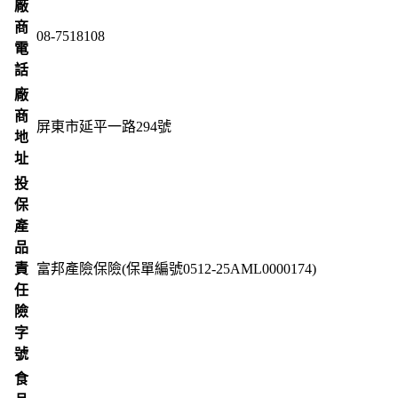
廠
商
08-7518108
電
話
廠
商
屏東市延平一路294號
地
址
投
保
產
品
責
富邦產險保險(保單編號0512-25AML0000174)
任
險
字
號
食