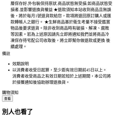
層保存好.外包裝保持原狀.商品狀態無受損.如商品狀態受
損者.並影響退換貨權益 ★退款須知本站收到商品且無誤
後，將於每月1號退貨款給您，款項將退回原訂購人或匯
款轉帳人之銀行。 ★生鮮商品基於衛生考量不接受鑑賞
物品後要求退貨。除非收到商品時有破損、解凍、腐敗
等因素。若為上述原因請先立即將通知我們並將商品冷
凍保存待宅配公司收取後，將立即幫你做退款或更換 後
續處理。
備註
效期說明
以消費者收受日起算，至少距有效日期前
45
日以上。
消費者收受商品之有效日期若短於上述期間，本公司將
於接獲通知後協助辦理退換貨。
購物須知
查看
別人也看了