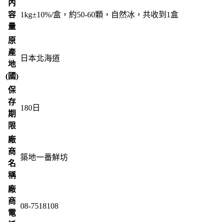
內
容
1kg±10%/盒，約50-60顆，自然冰，共收到1盒
量
原
產
日本北海道
地
(國)
保
存
180
日
期
限
廠
商
築地一番鮮坊
名
稱
廠
商
08-7518108
電