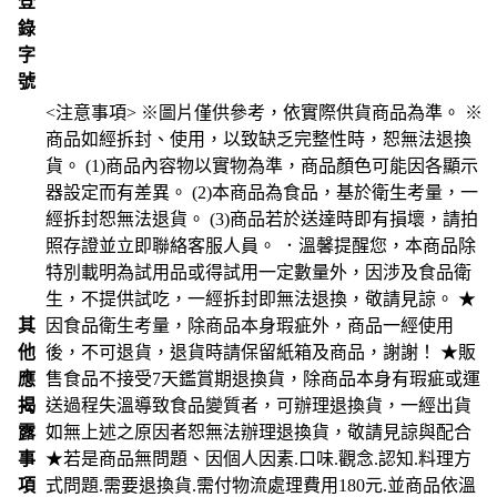
登
錄
字
號
<注意事項> ※圖片僅供參考，依實際供貨商品為準。 ※
商品如經拆封、使用，以致缺乏完整性時，恕無法退換
貨。 (1)商品內容物以實物為準，商品顏色可能因各顯示
器設定而有差異。 (2)本商品為食品，基於衛生考量，一
經拆封恕無法退貨。 (3)商品若於送達時即有損壞，請拍
照存證並立即聯絡客服人員。 ．溫馨提醒您，本商品除
特別載明為試用品或得試用一定數量外，因涉及食品衛
生，不提供試吃，一經拆封即無法退換，敬請見諒。 ★
其
因食品衛生考量，除商品本身瑕疵外，商品一經使用
他
後，不可退貨，退貨時請保留紙箱及商品，謝謝！ ★販
應
售食品不接受7天鑑賞期退換貨，除商品本身有瑕疵或運
揭
送過程失溫導致食品變質者，可辦理退換貨，一經出貨
露
如無上述之原因者恕無法辦理退換貨，敬請見諒與配合
事
★若是商品無問題、因個人因素.口味.觀念.認知.料理方
項
式問題.需要退換貨.需付物流處理費用180元.並商品依溫