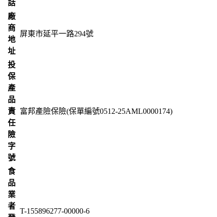
話
廠
商
屏東市延平一路294號
地
址
投
保
產
品
責
富邦產險保險(保單編號0512-25AML0000174)
任
險
字
號
食
品
業
者
T-155896277-00000-6