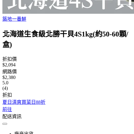
築地一番鮮
北海道生食級北勝干貝4S1kg(約50-60顆/
盒)
折扣價
$2,094
網路價
$2,380
5.0
(4)
折扣
夏日清爽買菜日88折
前往
配送資訊
廠商出貨