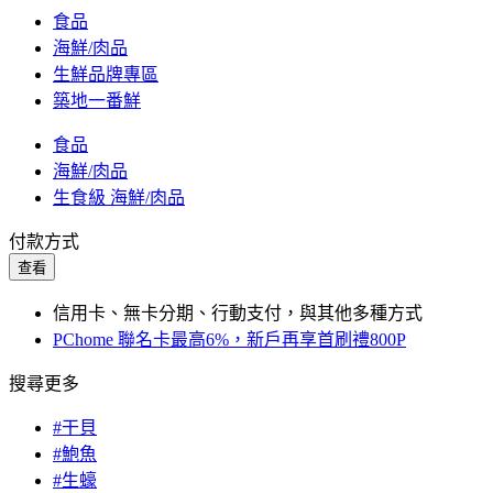
食品
海鮮/肉品
生鮮品牌專區
築地一番鮮
食品
海鮮/肉品
生食級 海鮮/肉品
付款方式
查看
信用卡、無卡分期、行動支付，與其他多種方式
PChome 聯名卡最高6%，新戶再享首刷禮800P
搜尋更多
#干貝
#鮑魚
#生蠔