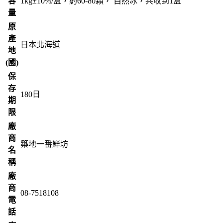
容
1kg±10%/盒，約60-80顆， 自然冰，共收到1盒
量
原
產
日本北海道
地
(國)
保
存
180
日
期
限
廠
商
築地一番鮮坊
名
稱
廠
商
08-7518108
電
話