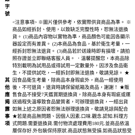
字
號
<注意事項> ※圖片僅供參考，依實際供貨商品為準。 ※
商品如經拆封、使用，以致缺乏完整性時，恕無法退換
貨。 (1)商品內容物以實物為準，商品顏色可能因各顯示
器設定而有差異。 (2)本商品為食品，基於衛生考量，一
經拆封恕無法退貨。 (3)商品若於送達時即有損壞，請拍
照存證並立即聯絡客服人員。 ．溫馨提醒您，本商品除
特別載明為試用品或得試用一定數量外，因涉及食品衛
生，不提供試吃，一經拆封即無法退換，敬請見諒。 ★
其
因食品衛生考量，除商品本身瑕疵外，商品一經使用
他
後，不可退貨，退貨時請保留紙箱及商品，謝謝！ ★販
應
售食品不接受7天鑑賞期退換貨，除商品本身有瑕疵或運
揭
送過程失溫導致食品變質者，可辦理退換貨，一經出貨
露
如無上述之原因者恕無法辦理退換貨，敬請見諒與配合
事
★若是商品無問題、因個人因素.口味.觀念.認知.料理方
項
式問題.需要退換貨.需付物流處理費用180元.並商品依溫
層保存好.外包裝保持原狀.商品狀態無受損.如商品狀態受