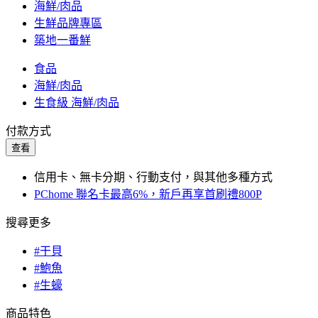
海鮮/肉品
生鮮品牌專區
築地一番鮮
食品
海鮮/肉品
生食級 海鮮/肉品
付款方式
查看
信用卡、無卡分期、行動支付，與其他多種方式
PChome 聯名卡最高6%，新戶再享首刷禮800P
搜尋更多
#干貝
#鮑魚
#生蠔
商品特色