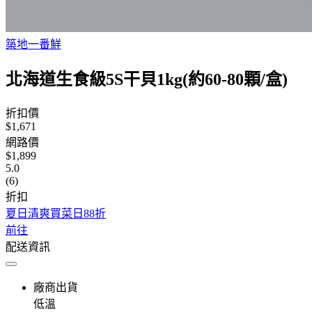
築地一番鮮
北海道生食級5S干貝1kg(約60-80顆/盒)
折扣價
$1,671
網路價
$1,899
5.0
(6)
折扣
夏日清爽買菜日88折
前往
配送資訊
廠商出貨
低溫