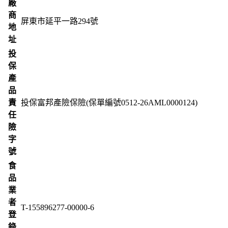
廠
商
屏東市延平一路294號
地
址
投
保
產
品
責
投保富邦產險保險(保單編號0512-26AML0000124)
任
險
字
號
食
品
業
者
T-155896277-00000-6
登
錄