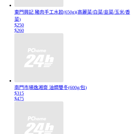
東門興記 豬肉手工水餃(650g)(高麗菜/白菜/韭菜/玉米/香
菜)
$250
$260
南門市場逸湘齋 油燜雙冬(600g/包)
$315
$475