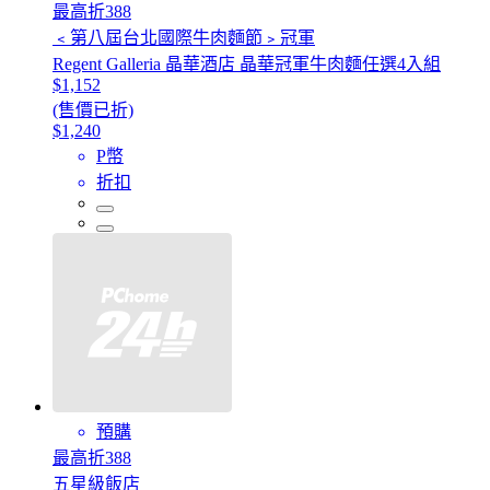
最高折388
﹤第八屆台北國際牛肉麵節﹥冠軍
Regent Galleria 晶華酒店 晶華冠軍牛肉麵任選4入組
$1,152
(售價已折)
$1,240
P幣
折扣
預購
最高折388
五星級飯店