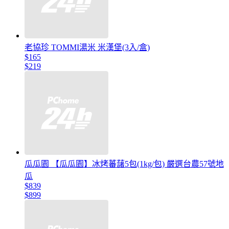
老協珍 TOMMI湯米 米漢堡(3入/盒)
$165
$219
瓜瓜園 【瓜瓜園】冰烤蕃藷5包(1kg/包) 嚴選台農57號地
瓜
$839
$899