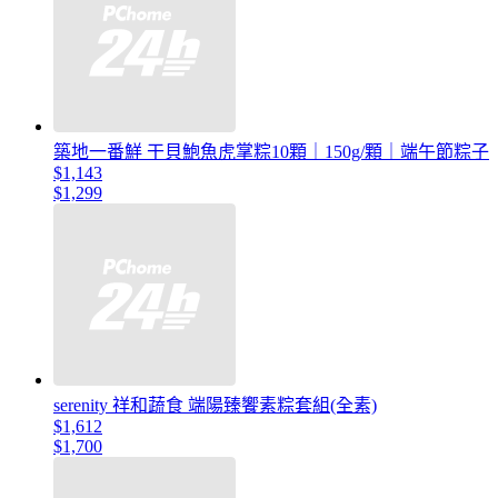
築地一番鮮 干貝鮑魚虎掌粽10顆｜150g/顆｜端午節粽子
$1,143
$1,299
serenity 祥和蔬食 端陽臻饗素粽套組(全素)
$1,612
$1,700