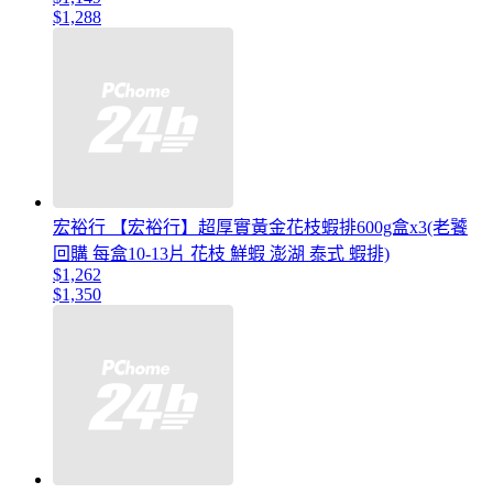
$1,288
宏裕行 【宏裕行】超厚實黃金花枝蝦排600g盒x3(老饕
回購 每盒10-13片 花枝 鮮蝦 澎湖 泰式 蝦排)
$1,262
$1,350