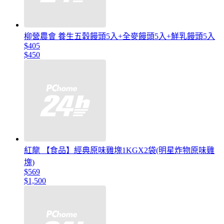
柳營農會 養生五穀饅頭5入+全麥饅頭5入+鮮乳饅頭5入
$405
$450
紅龍 【食品】經典原味雞塊1KGX2袋(明星炸物原味雞
塊)
$569
$1,500