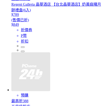
Regent Galleria 晶華酒店 【台北晶華酒店】奶黃麻糬月
餅禮盒(6入)
$789
(售價已折)
$849
折價券
P幣
折扣
預購
最高折388