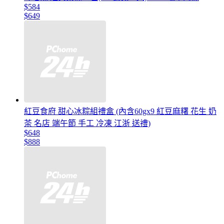
$584
$649
紅豆食府 甜心冰粽組禮盒 (內含60gx9 紅豆麻糬 花生 奶
茶 名店 端午節 手工 冷凍 江浙 送禮)
$648
$888