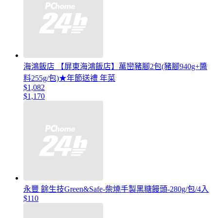
海鴻飯店 【屏東海鴻飯店】萬巒豬腳2包(豬腳940g+醬
料255g/包)★年節送禮 年菜
$1,082
$1,170
永豐 餘生技Green&Safe-柴燒手製黑糖饅頭-280g/包/4入
$110