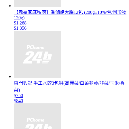
【赤豪家庭私廚】香滷豬大腸12包 (200g±10%/包/固形物
120g)
$1,268
$1,356
東門興記 手工水餃3包組(高麗菜/白菜韭黃/韭菜/玉米/香
菜)
$750
$840