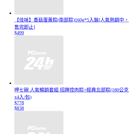
【佳味】香菇蛋黃粽(南部粽)160g*5入裝[人氣熱銷中，
售完即止]
$499
呷七碗 人氣暢銷套組 招牌控肉粽+經典北部粽(180公克
x4入/包)
$778
$838