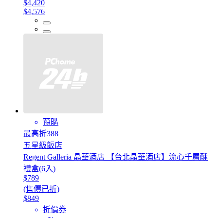
$4,420
$4,576
預購
最高折388
五星級飯店
Regent Galleria 晶華酒店 【台北晶華酒店】流心千層酥
禮盒(6入)
$789
(售價已折)
$849
折價券