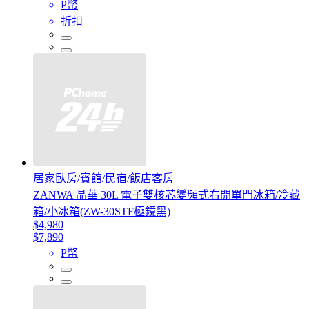
P幣
折扣
居家臥房/賓館/民宿/飯店客房
ZANWA 晶華 30L 電子雙核芯變頻式右開單門冰箱/冷藏
箱/小冰箱(ZW-30STF極鏡黑)
$4,980
$7,890
P幣