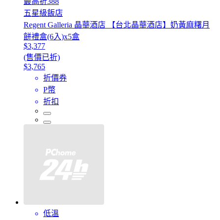
最高折388
五星級飯店
Regent Galleria 晶華酒店 【台北晶華酒店】奶黃麻糬月
餅禮盒(6入)x5盒
$3,377
(售價已折)
$3,765
折價券
P幣
折扣
低溫