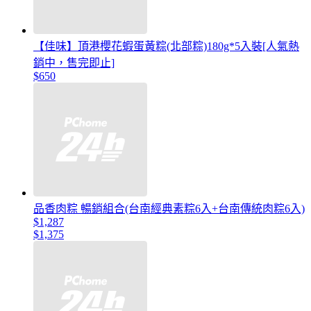
【佳味】頂港櫻花蝦蛋黃粽(北部粽)180g*5入裝[人氣熱
銷中，售完即止]
$650
品香肉粽 暢銷組合(台南經典素粽6入+台南傳統肉粽6入)
$1,287
$1,375