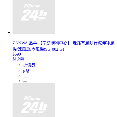
ZANWA 晶華 【南紡購物中心】 走路有風隨行涼伴冰風
機/涼風扇/冷風機(SG-002-G)
$690
$1,260
折價券
P幣