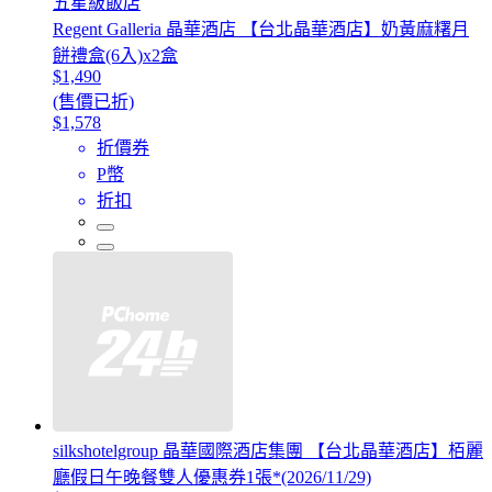
五星級飯店
Regent Galleria 晶華酒店 【台北晶華酒店】奶黃麻糬月
餅禮盒(6入)x2盒
$1,490
(售價已折)
$1,578
折價券
P幣
折扣
silkshotelgroup 晶華國際酒店集團 【台北晶華酒店】栢麗
廳假日午晚餐雙人優惠券1張*(2026/11/29)