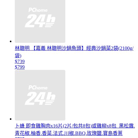
林聰明 【嘉義 林聰明沙鍋魚頭】經典沙鍋菜2袋(2100g/
袋)
$739
$799
卜蜂 即食雞胸肉x16片(2片/包共8包)或雞柳x8包_黑松露.
青花椒.柚香.香菜.法式.川椒.BBQ.玫瑰鹽.寶島香蔥