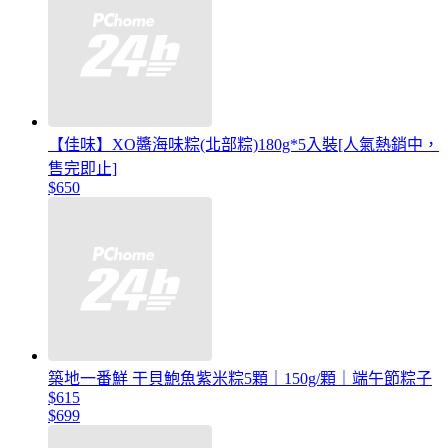
【佳味】XO醬海味粽(北部粽)180g*5入裝[人氣熱銷中，
售完即止]
$650
築地一番鮮 干貝鮑魚紫米粽5顆｜150g/顆｜端午節粽子
$615
$699