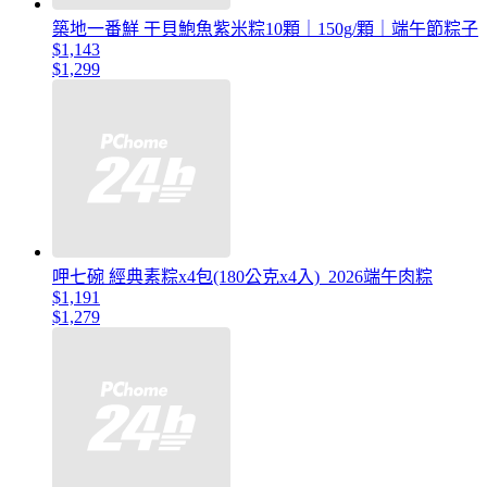
築地一番鮮 干貝鮑魚紫米粽10顆｜150g/顆｜端午節粽子
$1,143
$1,299
呷七碗 經典素粽x4包(180公克x4入)_2026端午肉粽
$1,191
$1,279