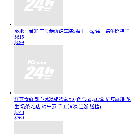
築地一番鮮 干貝鮑魚虎掌粽5顆｜150g/顆｜端午節粽子
$615
$699
紅豆食府 甜心冰粽組禮盒X2 (內含60gx9/盒 紅豆麻糬 花
生 奶茶 名店 端午節 手工 冷凍 江浙 送禮)
$748
$769