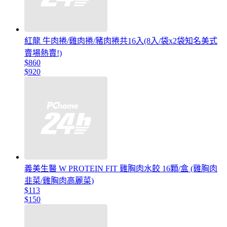
紅龍 牛肉捲/雞肉捲/豬肉捲共16入(8入/袋x2袋知名美式
賣場熱賣!)
$860
$920
義美生醫 W PROTEIN FIT 雞胸肉水餃 16顆/盒 (雞胸肉
韭菜/雞胸肉高麗菜)
$113
$150