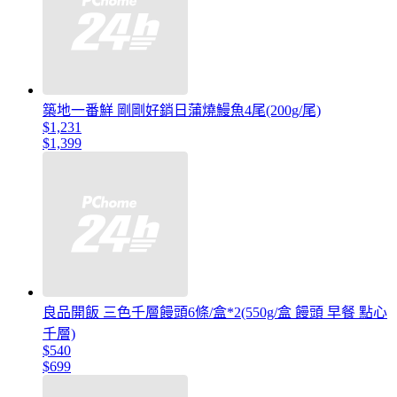
築地一番鮮 剛剛好銷日蒲燒鰻魚4尾(200g/尾)
$1,231
$1,399
良品開飯 三色千層饅頭6條/盒*2(550g/盒 饅頭 早餐 點心
千層)
$540
$699