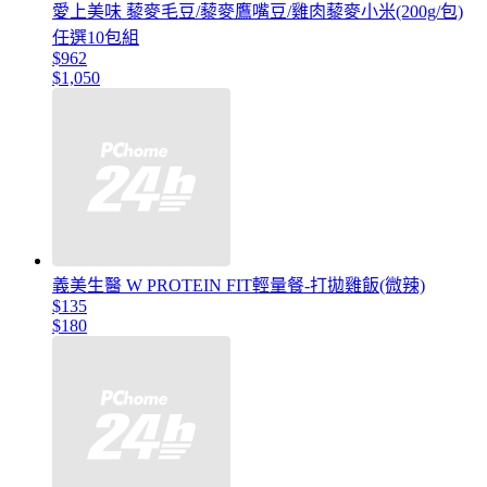
愛上美味 藜麥毛豆/藜麥鷹嘴豆/雞肉藜麥小米(200g/包)
任選10包組
$962
$1,050
義美生醫 W PROTEIN FIT輕量餐-打拋雞飯(微辣)
$135
$180