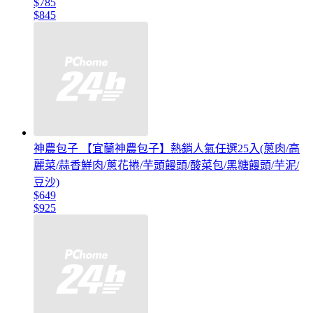
$785
$845
神農包子 【宜蘭神農包子】熱銷人氣任選25入(蔥肉/高
麗菜/蒜香鮮肉/蔥花捲/芋頭饅頭/酸菜包/黑糖饅頭/芋泥/
豆沙)
$649
$925