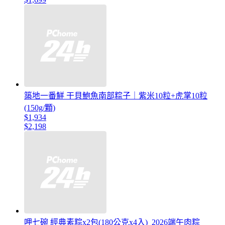
築地一番鮮 干貝鮑魚南部粽子｜紫米10粒+虎掌10粒
(150g/顆)
$1,934
$2,198
呷七碗 經典素粽x2包(180公克x4入)_2026端午肉粽