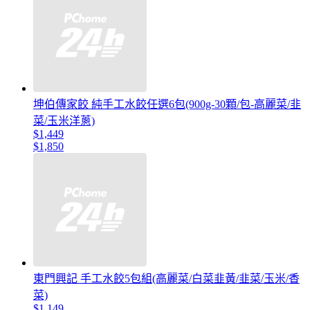
坤伯傳家餃 純手工水餃任選6包(900g-30顆/包-高麗菜/韭
菜/玉米洋蔥)
$1,449
$1,850
東門興記 手工水餃5包組(高麗菜/白菜韭黃/韭菜/玉米/香
菜)
$1,149