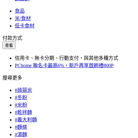
食品
米/食材
低卡食材
付款方式
查看
信用卡、無卡分期、行動支付，與其他多種方式
PChome 聯名卡最高6%，新戶再享首刷禮800P
搜尋更多
#蒟蒻米
#冬粉
#米粉
#乾拌麵
#義大利麵
#麵條
#湯麵