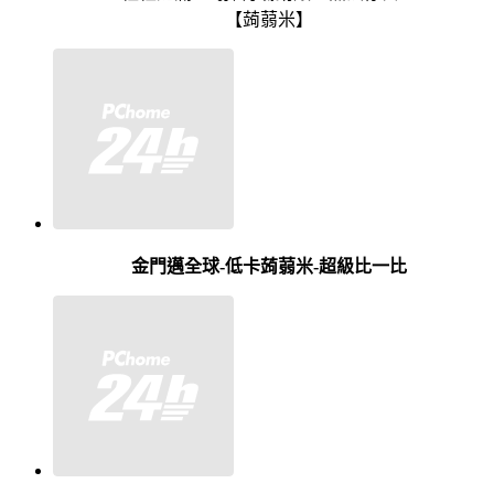
【蒟蒻米】
金門邁全球-低卡蒟蒻米-超級比一比