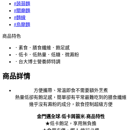
#蒟蒻麵
#關廟麵
#麵線
#烏龍麵
商品特色
．素食．膳食纖維．飽足感
．低卡．低熱量．低糖．微澱粉
．台大博士營養師特調
商品詳情
方便攜帶、常溫即食不需要額外烹煮
熱量低卻有飽足感，簡單卻有平常最難吃到的膳食纖維
幾乎沒有澱粉的成分，飲食控制超級方便
金門邁全球-低卡蒟蒻米-商品特性
★低卡飽足，享用無負擔