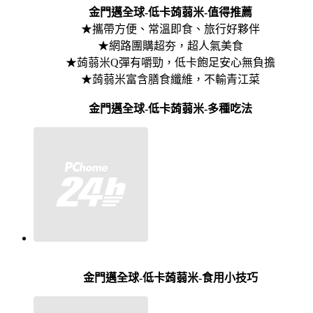
金門邁全球-低卡蒟蒻米-值得推薦
★攜帶方便、常溫即食、旅行好夥伴
★網路團購超夯，超人氣美食
★蒟蒻米Q彈有嚼勁，低卡飽足安心無負擔
★蒟蒻米富含膳食纖維，不輸青江菜
金門邁全球-低卡蒟蒻米-多種吃法
金門邁全球-低卡蒟蒻米-食用小技巧