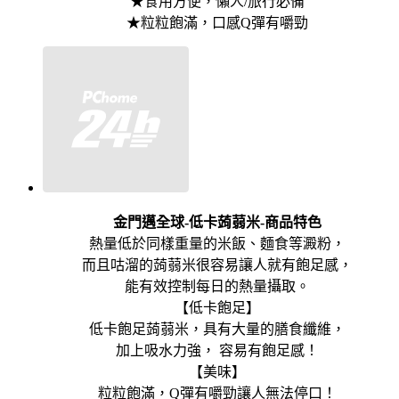
★食用方便，懶人/旅行必備
★粒粒飽滿，口感Q彈有嚼勁
金門邁全球-低卡蒟蒻米-商品特色
熱量低於同樣重量的米飯、麵食等澱粉，
而且咕溜的蒟蒻米很容易讓人就有飽足感，
能有效控制每日的熱量攝取。
【低卡飽足】
低卡飽足蒟蒻米，具有大量的膳食纖維，
加上吸水力強， 容易有飽足感！
【美味】
粒粒飽滿，Q彈有嚼勁讓人無法停口！