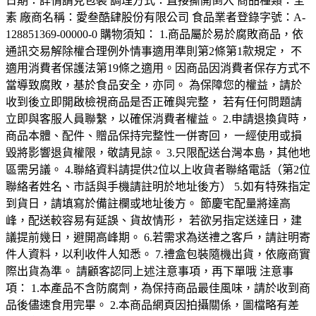
日期：詳情請見包裝 調理方式：直接撕開倒入 商品種類：全
素 廠商名稱：愛叁酷肆股份有限公司 食品業者登錄字號：A-
128851369-00000-0 購物須知： 1.商品屬於易於腐敗商品，依
通訊交易解除權合理例外情事適用準則第2條第1款規定， 不
適用消費者保護法第19條之適用。因商品因消費者保存方式不
當導致腐敗，基於食品安全，亦同。 為保障您的權益，請於
收到後立即開啟檢視商品是否正確與完整， 若有任何問題請
立即與客服人員聯繫，以確保消費者權益。 2.申請退換貨時，
商品本體、配件、贈品保持完整性一併寄回， 一經使用或損
毀將影響退貨權限，敬請見諒。 3.只限配送台灣本島，其他地
區需另議。 4.聯絡資料請提供2位以上收貨者聯絡電話（第2位
聯絡者姓名、市話與手機請註明於地址後方） 5.如有特殊指定
到貨日，請填寫於備註欄或地址後方。 節慶宅配量將達高
峰，配送較容易有延誤、貨故情形， 若欲另指定送達日，建
議提前幾日，避開高峰期。 6.若需求為送禮之客戶，請註明寄
件人資料，以利收件人知悉。 7.禮盒包裝隨機出貨，依廠商實
際出貨為準。 請顧客認同上述注意事項，再下單哦 注意事
項： 1.本產品不含防腐劑，為保持商品最佳風味，請於收到商
品後儘速食用完畢。 2.本商品網頁因拍攝關係，圖檔略有差