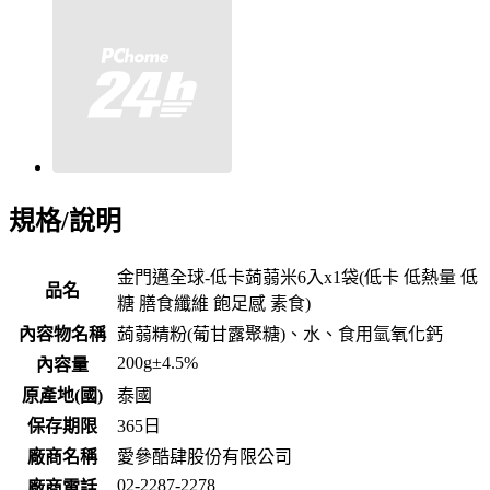
規格/說明
金門邁全球-低卡蒟蒻米6入x1袋(低卡 低熱量 低
品名
糖 膳食纖維 飽足感 素食)
內容物名稱
蒟蒻精粉(葡甘露聚糖)、水、食用氫氧化鈣
200g±4.5%
內容量
原產地(國)
泰國
保存期限
365
日
廠商名稱
愛參酷肆股份有限公司
02-2287-2278
廠商電話