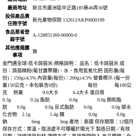
廠商地址
新北市蘆洲區中正路185巷46弄30號
投保產品責
新光產物保險 132612AKP0000199
任險字號
食品業者登
A-128851369-00000-0
錄字號
其他應揭露
無
事項
金門邁全球-低卡蒟蒻米-規格說明： 品名：低卡蒟蒻米 成
份：蒟蒻精粉(葡甘露聚糖)、水、食用氫氧化鈣 固形量(每
份)：150g±4.5% 內容量(每份)：200g±4.5% 營養標示 (每一份
量150公克，本包裝含6份) 每份 每100公
克 熱量 9.6大卡 6.4大卡 蛋白質
0.3g 0.2g 脂肪 0.0g 0.0g 飽和脂
肪 0.0g 0.0g 反式脂肪 0.0g 0.0g 碳水
化合物 2.1g 1.4g 糖 0.0g 0.0g
鈉 6mg 3mg 產地：泰國 保存期限：12個月
保存方式：常溫，陰涼處不可曝曬於陽光下 製造日期／有效