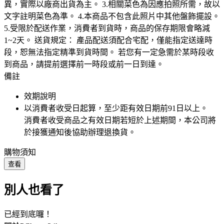
異，實際以廠商出貨為主。 3.相關菜色為因應拍照所需，故以
文字註明菜色為準。 4.本商品不包含此照片中其他盤飾擺設。
5.受限於配送作業，消費者到貨時，商品的保存期限會略減
1~2天。 送貨規定： 產品配送須配合宅配，僅能指定送達時
段，恕無法指定精準到貨時間。 若您有一定急需於某時段收
到商品，請提前選擇前一時段或前一日到達。
備註
效期說明
以消費者收受日起算，至少距有效日期前
91
日以上。
消費者收受商品之有效日期若短於上述期間，本公司將
於接獲通知後協助辦理退換貨。
購物須知
查看
別人也看了
已經到底囉！