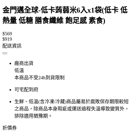
金門邁全球-低卡蒟蒻米6入x1袋(低卡 低
熱量 低糖 膳食纖維 飽足感 素食)
$569
$919
配送資訊
廠商出貨
低溫
本商品不受24h到貨限制
可宅配到府
生鮮、低溫(含冷凍/冷藏)商品屬易於腐敗保存期限較短
之商品，除商品本身瑕疵或運送過程失溫導致變質外，
排除適用猶豫期。
折價券