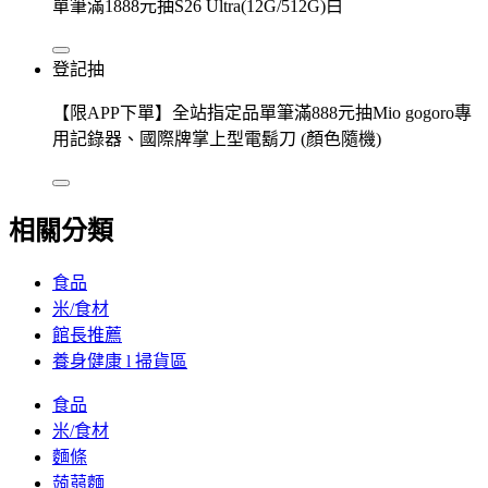
單筆滿1888元抽S26 Ultra(12G/512G)白
登記抽
【限APP下單】全站指定品單筆滿888元抽Mio gogoro專
用記錄器、國際牌掌上型電鬍刀 (顏色隨機)
相關分類
食品
米/食材
館長推薦
養身健康 l 掃貨區
食品
米/食材
麵條
蒟蒻麵