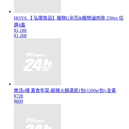
HOYA 【 弘陽食品】植物G米花&植物滷肉排 250gx 任
選4盒
$1,180
$1,268
樂活e棧 素食年菜-麻辣火鍋湯底1包(1200g/包)-全素
$728
$809