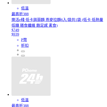
低溫
最高折388
樂活e棧 低卡蒟蒻麵 燕麥拉麵6入/袋共1袋 (低卡 低熱量
低糖 膳食纖維 飽足感 素食)
$749
$939
P幣
折扣
低溫
最高折388