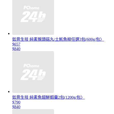
如意生技 純素猴頭菇丸/土魠魚柳任選3包(600g/包〉
$657
$840
如意生技 純素魚翅鮮蝦羹2包(1200g/包〉
$790
$840