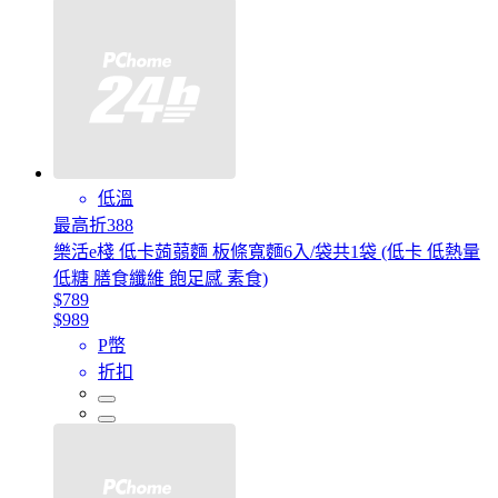
低溫
最高折388
樂活e棧 低卡蒟蒻麵 板條寬麵6入/袋共1袋 (低卡 低熱量
低糖 膳食纖維 飽足感 素食)
$789
$989
P幣
折扣