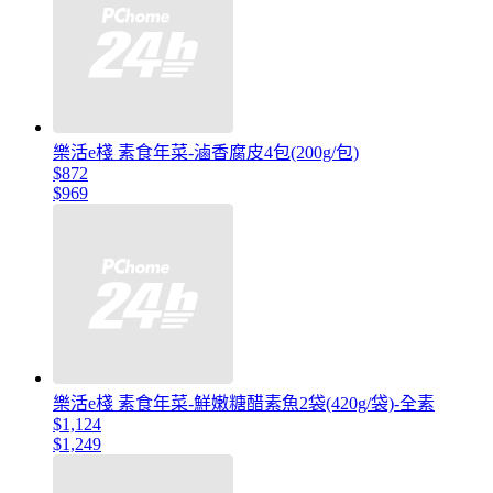
樂活e棧 素食年菜-滷香腐皮4包(200g/包)
$872
$969
樂活e棧 素食年菜-鮮嫩糖醋素魚2袋(420g/袋)-全素
$1,124
$1,249