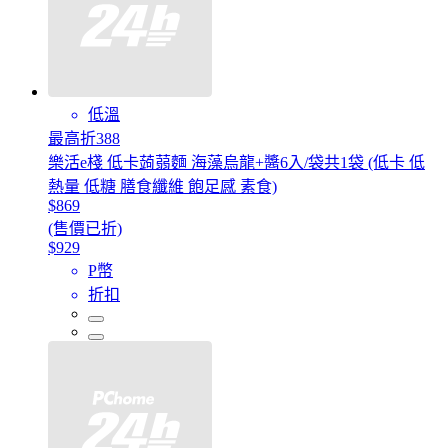
低溫
最高折388
樂活e棧 低卡蒟蒻麵 海藻烏龍+醬6入/袋共1袋 (低卡 低
熱量 低糖 膳食纖維 飽足感 素食)
$869
(售價已折)
$929
P幣
折扣