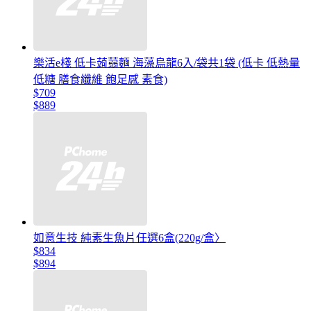
樂活e棧 低卡蒟蒻麵 海藻烏龍6入/袋共1袋 (低卡 低熱量
低糖 膳食纖維 飽足感 素食)
$709
$889
如意生技 純素生魚片任選6盒(220g/盒〉
$834
$894