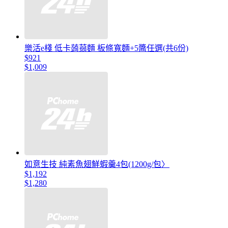
樂活e棧 低卡蒟蒻麵 板條寬麵+5醬任選(共6份)
$921
$1,009
如意生技 純素魚翅鮮蝦羹4包(1200g/包〉
$1,192
$1,280