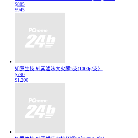
$885
$945
如意生技 純素滷味大火腿5支(1000g/支〉
$790
$1,200