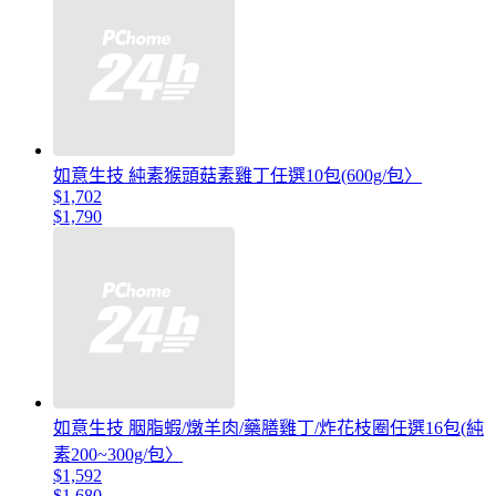
如意生技 純素猴頭菇素雞丁任選10包(600g/包〉
$1,702
$1,790
如意生技 胭脂蝦/燉羊肉/藥膳雞丁/炸花枝圈任選16包(純
素200~300g/包〉
$1,592
$1,680