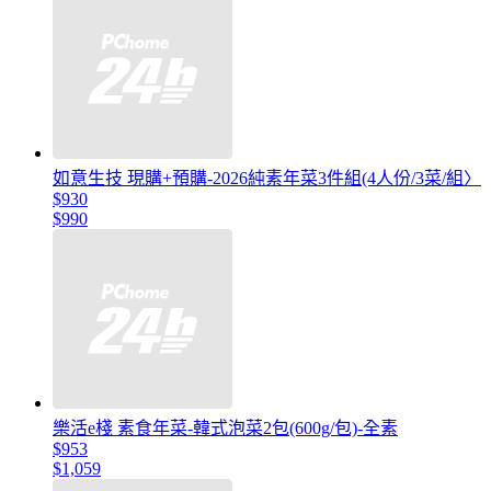
如意生技 現購+預購-2026純素年菜3件組(4人份/3菜/組〉
$930
$990
樂活e棧 素食年菜-韓式泡菜2包(600g/包)-全素
$953
$1,059