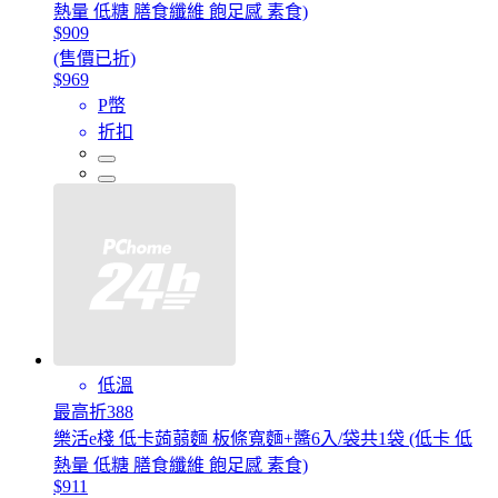
熱量 低糖 膳食纖維 飽足感 素食)
$909
(售價已折)
$969
P幣
折扣
低溫
最高折388
樂活e棧 低卡蒟蒻麵 板條寬麵+醬6入/袋共1袋 (低卡 低
熱量 低糖 膳食纖維 飽足感 素食)
$911