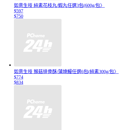
如意生技 純素花枝丸/蝦丸任選3包(600g/包〉
$597
$750
如意生技 猴菇排骨酥/蒲燒鰻任選6包(純素300g/包〉
$774
$834