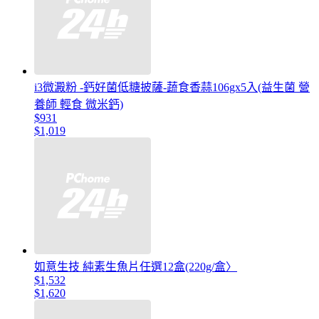
i3微澱粉 -鈣好菌低糖披薩-蔬食香蒜106gx5入(益生菌 營
養師 輕食 微米鈣)
$931
$1,019
如意生技 純素生魚片任選12盒(220g/盒〉
$1,532
$1,620