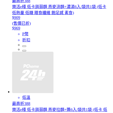
最高折388
樂活e棧 低卡蒟蒻麵 燕麥涼麵+濃湯6入/袋共1袋 (低卡
低熱量 低糖 膳食纖維 飽足感 素食)
$909
(售價已折)
$969
P幣
折扣
低溫
最高折388
樂活e棧 低卡蒟蒻麵 燕麥拉麵+醬6入/袋共1袋 (低卡 低