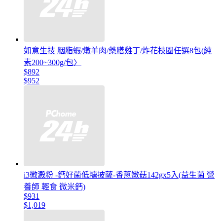
如意生技 胭脂蝦/燉羊肉/藥膳雞丁/炸花枝圈任選8包(純
素200~300g/包〉
$892
$952
i3微澱粉 -鈣好菌低糖披薩-香蔥嫩菇142gx5入(益生菌 營
養師 輕食 微米鈣)
$931
$1,019