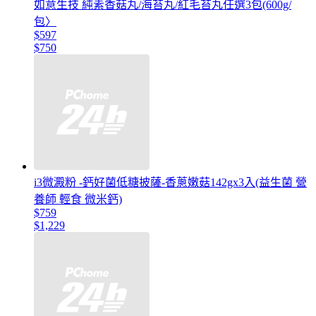
如意生技 純素香菇丸/海苔丸/紅毛苔丸任選3包(600g/
包〉
$597
$750
i3微澱粉 -鈣好菌低糖披薩-香蔥嫩菇142gx3入(益生菌 營
養師 輕食 微米鈣)
$759
$1,229