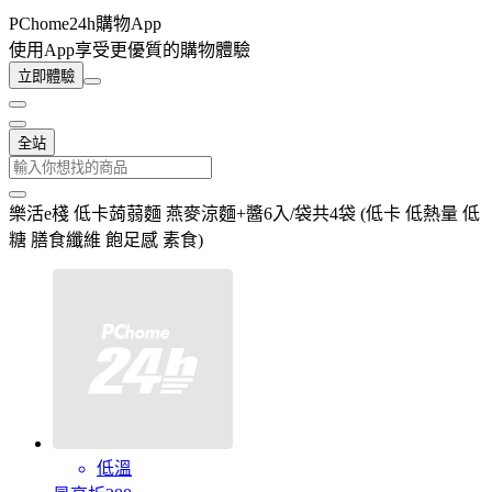
PChome24h購物App
使用App享受更優質的購物體驗
立即體驗
全站
樂活e棧 低卡蒟蒻麵 燕麥涼麵+醬6入/袋共4袋 (低卡 低熱量 低
糖 膳食纖維 飽足感 素食)
低溫