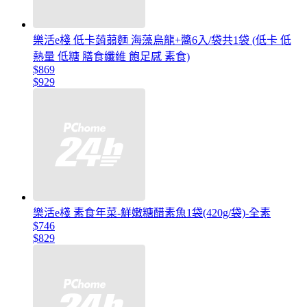
樂活e棧 低卡蒟蒻麵 海藻烏龍+醬6入/袋共1袋 (低卡 低
熱量 低糖 膳食纖維 飽足感 素食)
$869
$929
樂活e棧 素食年菜-鮮嫩糖醋素魚1袋(420g/袋)-全素
$746
$829