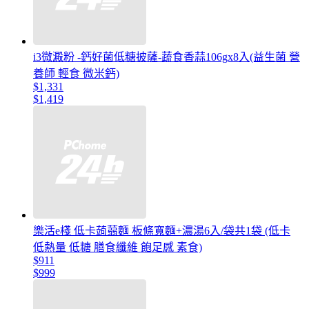
i3微澱粉 -鈣好菌低糖披薩-蔬食香蒜106gx8入(益生菌 營
養師 輕食 微米鈣)
$1,331
$1,419
樂活e棧 低卡蒟蒻麵 板條寬麵+濃湯6入/袋共1袋 (低卡
低熱量 低糖 膳食纖維 飽足感 素食)
$911
$999