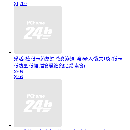
$1,780
樂活e棧 低卡蒟蒻麵 燕麥涼麵+濃湯6入/袋共1袋 (低卡
低熱量 低糖 膳食纖維 飽足感 素食)
$909
$969