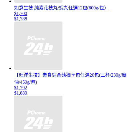
如意生技 純素花枝丸/蝦丸任選12包(600g/包〉
$1,700
$1,788
【旺洋生技】素食綜合菇獨享包任選20包(三杯/230g/麻
油/450g/包)
$1,792
$1,880