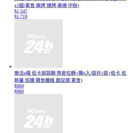
x1組(素食 串烤 燒烤 串燒 中秋)
$1,547
$1,719
樂活e棧 低卡蒟蒻麵 燕麥拉麵+醬6入/袋共1袋 (低卡 低
熱量 低糖 膳食纖維 飽足感 素食)
$909
$969