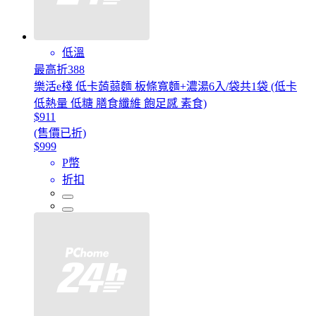
低溫
最高折388
樂活e棧 低卡蒟蒻麵 板條寬麵+濃湯6入/袋共1袋 (低卡
低熱量 低糖 膳食纖維 飽足感 素食)
$911
(售價已折)
$999
P幣
折扣