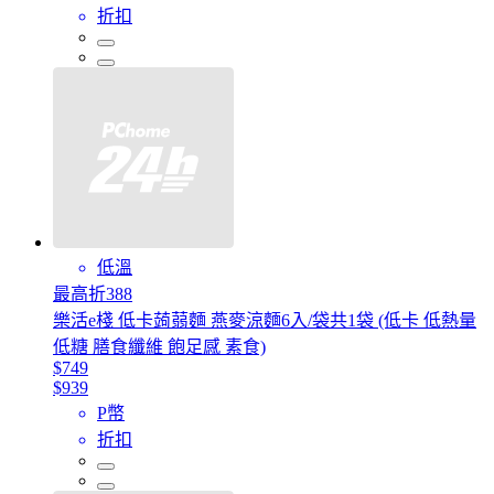
折扣
低溫
最高折388
樂活e棧 低卡蒟蒻麵 燕麥涼麵6入/袋共1袋 (低卡 低熱量
低糖 膳食纖維 飽足感 素食)
$749
$939
P幣
折扣