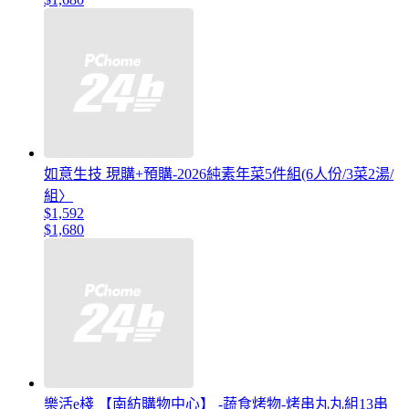
如意生技 現購+預購-2026純素年菜5件組(6人份/3菜2湯/
組〉
$1,592
$1,680
樂活e棧 【南紡購物中心】 -蔬食烤物-烤串丸丸組13串