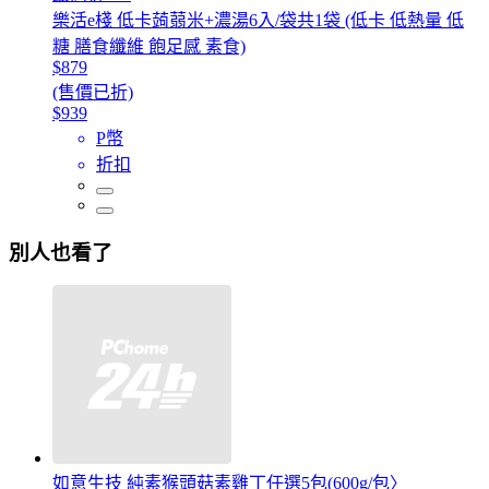
樂活e棧 低卡蒟蒻米+濃湯6入/袋共1袋 (低卡 低熱量 低
糖 膳食纖維 飽足感 素食)
$879
(售價已折)
$939
P幣
折扣
別人也看了
如意生技 純素猴頭菇素雞丁任選5包(600g/包〉