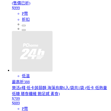
(售價已折)
$999
P幣
折扣
低溫
最高折388
樂活e棧 低卡蒟蒻麵 海藻烏龍6入/袋共1袋 (低卡 低熱量
低糖 膳食纖維 飽足感 素食)
$709
$889
P幣